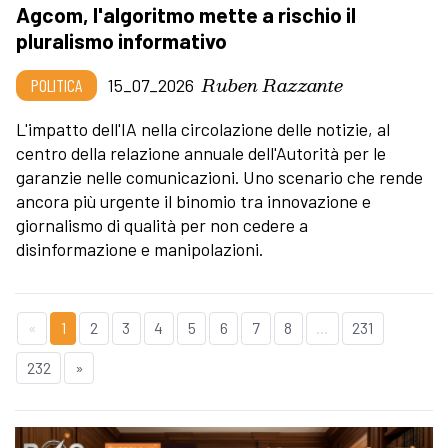
Agcom, l'algoritmo mette a rischio il
pluralismo informativo
Ruben Razzante
POLITICA
15_07_2026
L'impatto dell'IA nella circolazione delle notizie, al
centro della relazione annuale dell'Autorità per le
garanzie nelle comunicazioni. Uno scenario che rende
ancora più urgente il binomio tra innovazione e
giornalismo di qualità per non cedere a
disinformazione e manipolazioni.
«
1
2
3
4
5
6
7
8
...
231
232
»