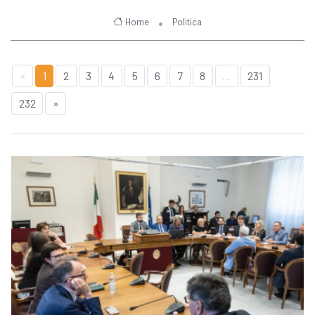
Home
Politica
«
1
2
3
4
5
6
7
8
...
231
232
»