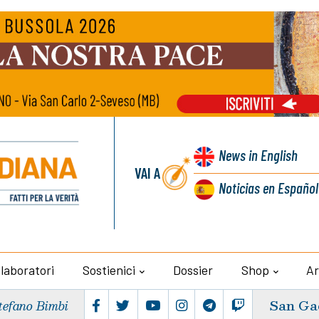
News
in English
VAI A
Noticias
en Español
llaboratori
Sostienici
Dossier
Shop
Ar
San Ga
tefano Bimbi