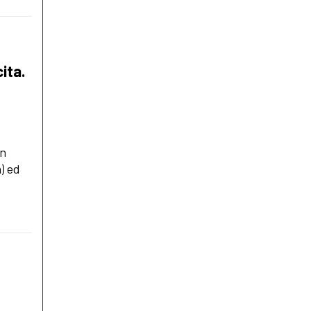
ita.
in
) ed