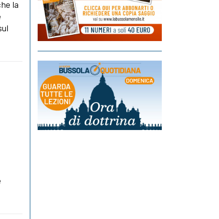
che la
e
sul
e