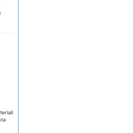
ù
eriali
sta