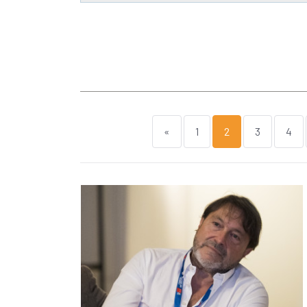
«
1
2
3
4