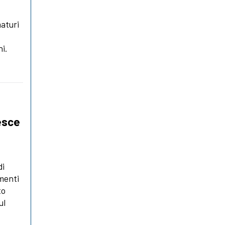
aturi
i.
resce
di
imenti
to
ul