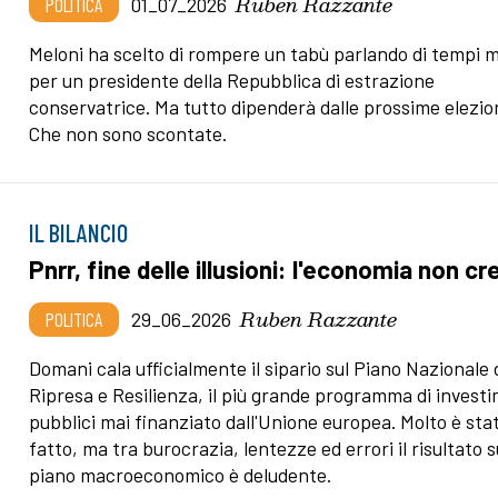
Ruben Razzante
POLITICA
01_07_2026
Meloni ha scelto di rompere un tabù parlando di tempi m
per un presidente della Repubblica di estrazione
conservatrice. Ma tutto dipenderà dalle prossime elezion
Che non sono scontate.
IL BILANCIO
Pnrr, fine delle illusioni: l'economia non c
Ruben Razzante
POLITICA
29_06_2026
Domani cala ufficialmente il sipario sul Piano Nazionale 
Ripresa e Resilienza, il più grande programma di invest
pubblici mai finanziato dall'Unione europea. Molto è sta
fatto, ma tra burocrazia, lentezze ed errori il risultato s
piano macroeconomico è deludente.