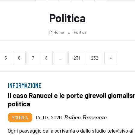
Politica
Home
Politica
5
6
7
8
...
231
232
»
INFORMAZIONE
Il caso Ranucci e le porte girevoli giornali
politica
Ruben Razzante
POLITICA
14_07_2026
Ogni passaggio dalla scrivania o dallo studio televisivo ai