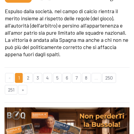
Espulso dalla società, nel campo di calcio rientra il
merito insieme al rispetto delle regole (del gioco),
all'autorità (dell'arbitro) e persino all'appartenenza e
all'amor patrio sia pure limitato alle squadre nazionali.
La vittoria è andata alla Spagna ma anche a chi non ne
può più del politicamente corretto che si affaccia
appena fuori dagli spalti.
«
1
2
3
4
5
6
7
8
...
250
251
»