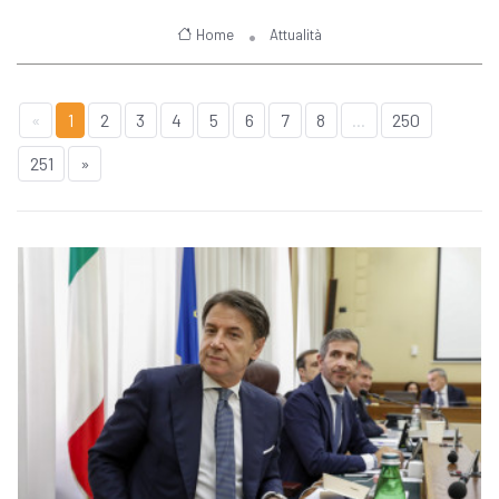
Home
Attualità
«
1
2
3
4
5
6
7
8
...
250
251
»