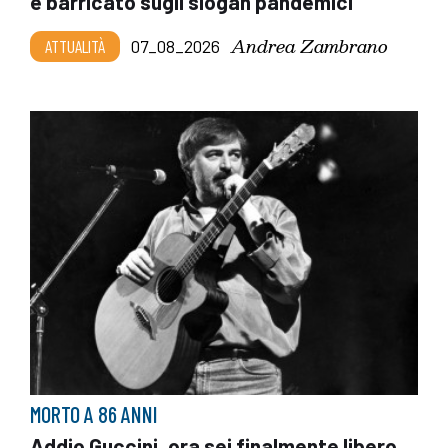
e barricato sugli slogan pandemici
Andrea Zambrano
ATTUALITÀ
07_08_2026
MORTO A 86 ANNI
Addio Guccini, ora sei finalmente libero