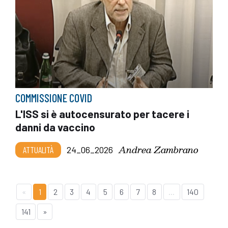
COMMISSIONE COVID
L'ISS si è autocensurato per tacere i
danni da vaccino
Andrea Zambrano
ATTUALITÀ
24_06_2026
«
1
2
3
4
5
6
7
8
...
140
141
»