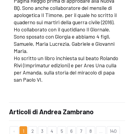
Pagina Reggio prima di approdare alla Nuova
BQ. Sono anche collaboratore del mensile di
apologetica Il Timone, per il quale ho scritto il
quaderno sui martiri della guerra civile (2016).
Ho collaborato con il quotidiano Il Giornale.
Sono sposato con Giorgia e abbiamo 4 figli,
Samuele, Maria Lucrezia, Gabriele e Giovanni
Maria.
Ho scritto un libro inchiesta sul beato Rolando
Rivi (Imprimatur edizioni) e per Ares Una culla
per Amanda, sulla storia del miracolo di papa
san Paolo VI.
Articoli di Andrea Zambrano
«
1
2
3
4
5
6
7
8
...
140