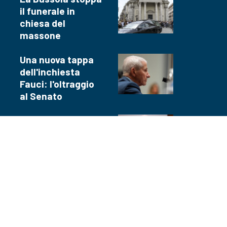
il funerale in
chiesa del
massone
Una nuova tappa
dell'inchiesta
Fauci: l'oltraggio
al Senato
Rushdie, un
precedente mette
a rischio la
condanna di Matar
per terrorismo
A Tiro, nonostante
la tregua, sono
ancora le bombe a