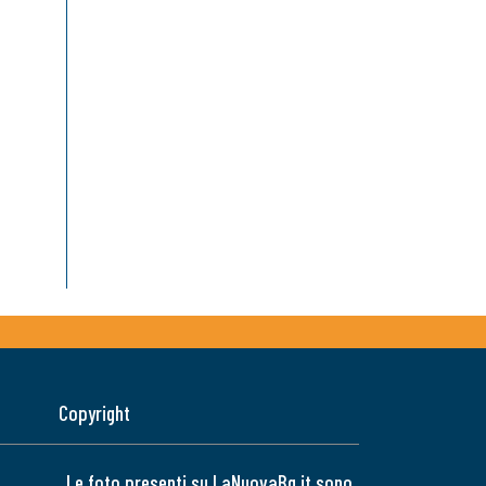
Copyright
Le foto presenti su LaNuovaBq.it sono