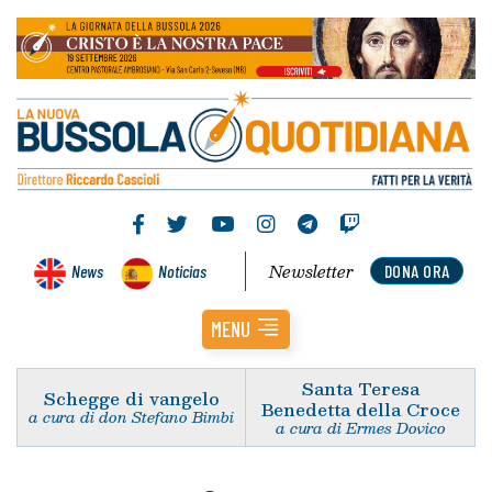
Newsletter
News
Noticias
DONA ORA
MENU
Santa Teresa
Schegge di vangelo
Benedetta della Croce
a cura di don Stefano Bimbi
a cura di Ermes Dovico