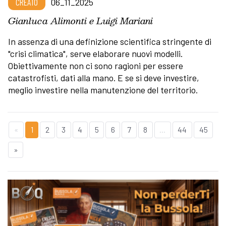
CREATO
06_11_2025
Gianluca Alimonti e Luigi Mariani
In assenza di una definizione scientifica stringente di
"crisi climatica", serve elaborare nuovi modelli.
Obiettivamente non ci sono ragioni per essere
catastrofisti, dati alla mano. E se si deve investire,
meglio investire nella manutenzione del territorio.
«
1
2
3
4
5
6
7
8
...
44
45
»