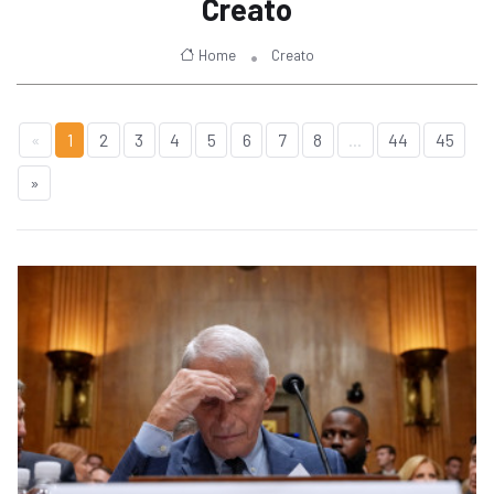
Creato
Home
Creato
«
1
2
3
4
5
6
7
8
...
44
45
»