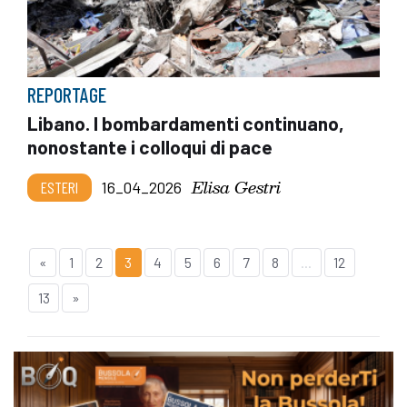
REPORTAGE
Libano. I bombardamenti continuano,
nonostante i colloqui di pace
Elisa Gestri
ESTERI
16_04_2026
«
1
2
3
4
5
6
7
8
...
12
13
»