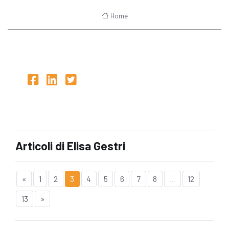
Home
Articoli di Elisa Gestri
«
1
2
3
4
5
6
7
8
...
12
13
»