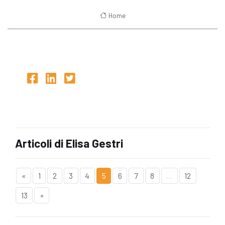
Home
Articoli di Elisa Gestri
«
1
2
3
4
5
6
7
8
...
12
13
»