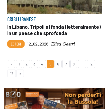
CRISI LIBANESE
In Libano, Tripoli affonda (letteralmente)
in un paese che sprofonda
Elisa Gestri
ESTERI
12_02_2026
«
1
2
3
4
5
6
7
8
...
12
13
»