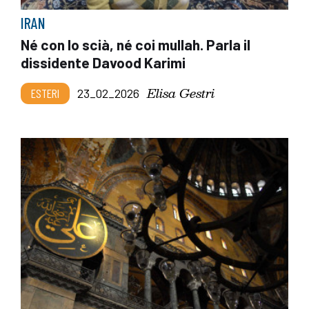
IRAN
Né con lo scià, né coi mullah. Parla il
dissidente Davood Karimi
Elisa Gestri
ESTERI
23_02_2026