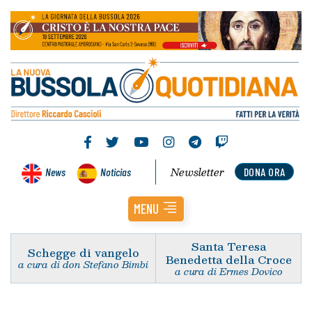
Newsletter
News
Noticias
DONA ORA
MENU
Santa Teresa
Schegge di vangelo
Benedetta della Croce
a cura di don Stefano Bimbi
a cura di Ermes Dovico