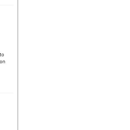
to
con