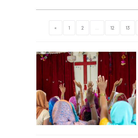
«
1
2
...
12
13