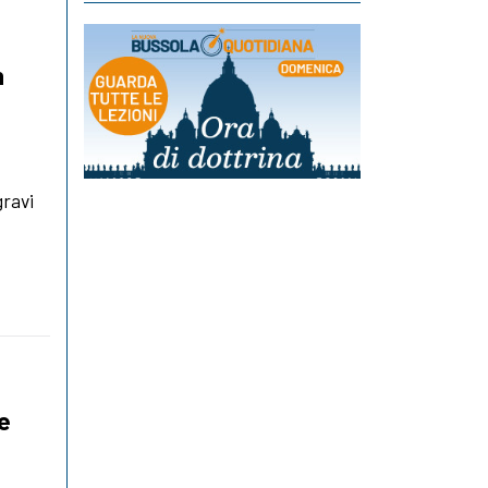
h
gravi
se