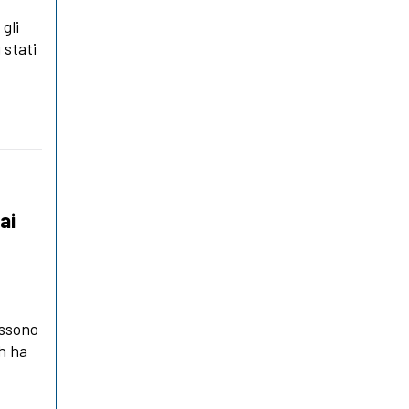
gli
 stati
ai
ossono
rh ha