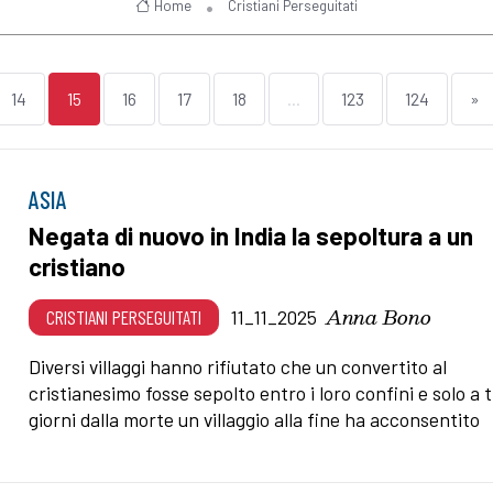
Home
Cristiani Perseguitati
14
15
16
17
18
...
123
124
»
ASIA
Negata di nuovo in India la sepoltura a un
cristiano
Anna Bono
CRISTIANI PERSEGUITATI
11_11_2025
Diversi villaggi hanno rifiutato che un convertito al
cristianesimo fosse sepolto entro i loro confini e solo a 
giorni dalla morte un villaggio alla fine ha acconsentito