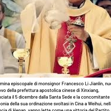
mina episcopale di monsignor Francesco Li Jianlin, n
vo della prefettura apostolica cinese di Xinxiang,
ciata il 5 dicembre dalla Santa Sede e la concomitante
onia della sua ordinazione svoltasi in Cina a Weihui, nel
ncia di Henan, vanno lette come una vittoria del Partito