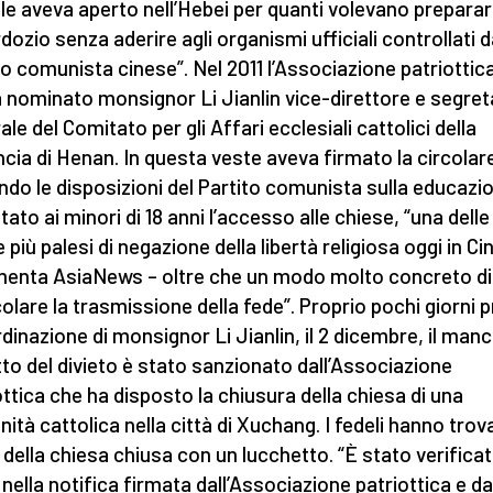
le aveva aperto nell’Hebei per quanti volevano preparars
dozio senza aderire agli organismi ufficiali controllati d
to comunista cinese”. Nel 2011 l’Associazione patriottic
 nominato monsignor Li Jianlin vice-direttore e segret
le del Comitato per gli Affari ecclesiali cattolici della
ncia di Henan. In questa veste aveva firmato la circolar
ndo le disposizioni del Partito comunista sulla educazi
tato ai minori di 18 anni l’accesso alle chiese, “una delle
più palesi di negazione della libertà religiosa oggi in Ci
nta AsiaNews – oltre che un modo molto concreto di
olare la trasmissione della fede”. Proprio pochi giorni 
ordinazione di monsignor Li Jianlin, il 2 dicembre, il man
tto del divieto è stato sanzionato dall’Associazione
ottica che ha disposto la chiusura della chiesa di una
ità cattolica nella città di Xuchang. I fedeli hanno trov
 della chiesa chiusa con un lucchetto. “È stato verificat
 nella notifica firmata dall’Associazione patriottica e da