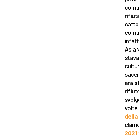
comun
rifiu
cattol
comun
infat
AsiaN
stava 
cultu
sacer
era s
rifiut
svolg
volte
della
clamo
2021 