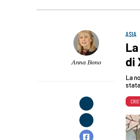
ASIA
La
di
Anna Bono
La no
stata
CRIS