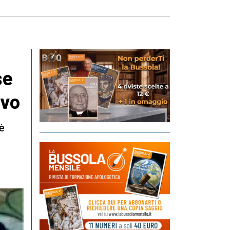
se
ovo
 è