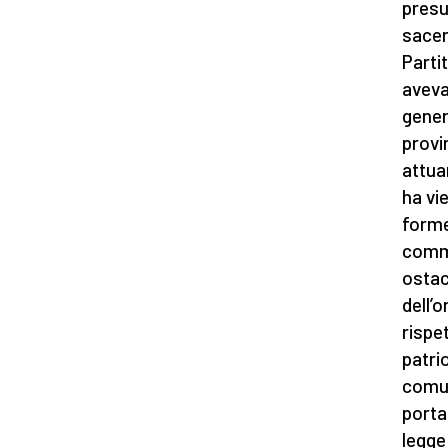
presu
sacer
Parti
aveva
genera
provi
attua
ha vie
forme 
comme
ostac
dell’
rispe
patri
comun
porta
legge