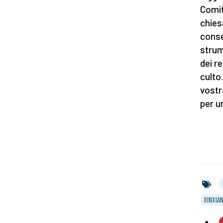
Comit
chies
conse
strum
dei r
culto.
vostr
per u
XINXIA