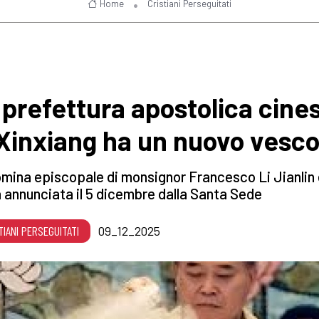
Home
Cristiani Perseguitati
 prefettura apostolica cine
 Xinxiang ha un nuovo vesc
mina episcopale di monsignor Francesco Li Jianlin
 annunciata il 5 dicembre dalla Santa Sede
TIANI PERSEGUITATI
09_12_2025