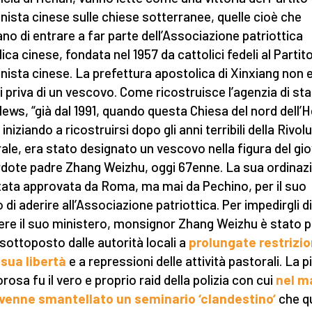
ista cinese sulle chiese sotterranee, quelle cioè che
tano di entrare a far parte dell’Associazione patriottica
ica cinese, fondata nel 1957 da cattolici fedeli al Partit
ista cinese. La prefettura apostolica di Xinxiang non 
ti priva di un vescovo. Come ricostruisce l’agenzia di s
ews, “già dal 1991, quando questa Chiesa del nord dell’
iniziando a ricostruirsi dopo gli anni terribili della Rivol
rale, era stato designato un vescovo nella figura del gi
dote padre Zhang Weizhu, oggi 67enne. La sua ordinaz
tata approvata da Roma, ma mai da Pechino, per il suo
o di aderire all’Associazione patriottica. Per impedirgli di
ere il suo ministero, monsignor Zhang Weizhu è stato p
 sottoposto dalle autorità locali a
prolungate restrizio
 sua libertà
e a repressioni delle attività pastorali. La p
rosa fu il vero e proprio raid della polizia con cui
nel m
venne smantellato un seminario ‘clandestino’
che q