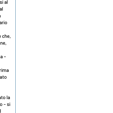
i al
al
a
ario
e che,
one,
na –
prima
cato
ato la
o – si
l