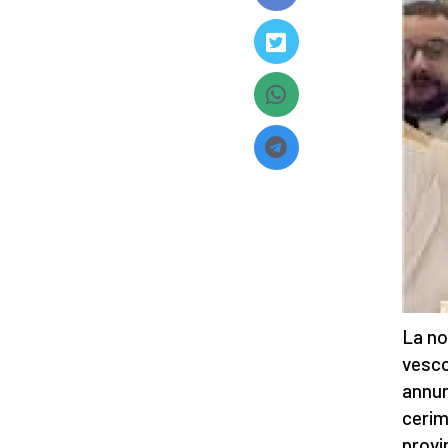
La no
vesco
annun
cerim
provi