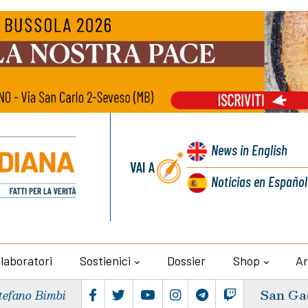
News
in English
VAI A
Noticias
en Español
llaboratori
Sostienici
Dossier
Shop
Ar
San Ga
tefano Bimbi