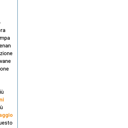
o
era
tampa
Henan
uzione
ovane
ione
iù
ni
iù
aggio
uesto