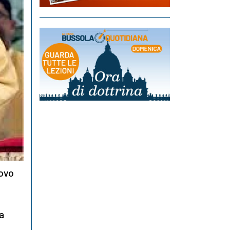
uovo
la