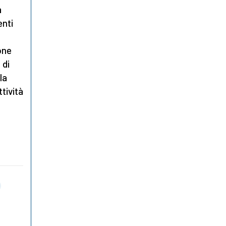
a
enti
one
 di
la
tività