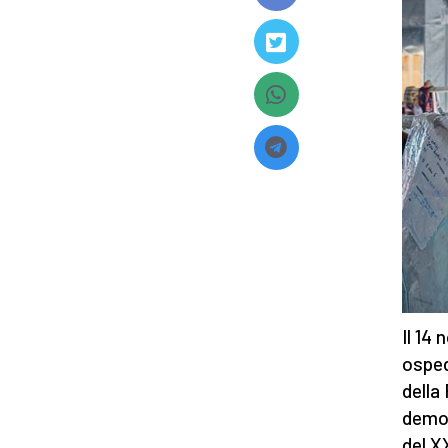
Il 14
osped
della
democ
del X