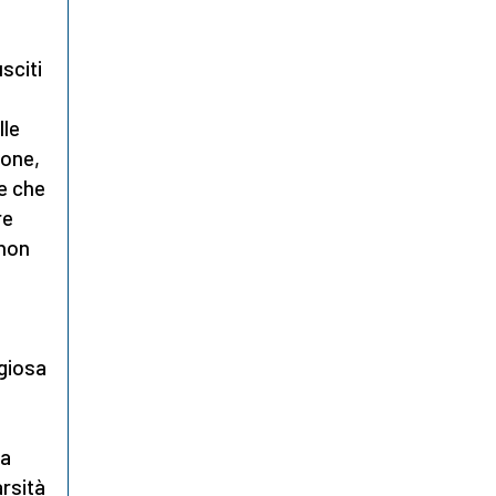
usciti
lle
sone,
ne che
re
 non
igiosa
za
arsità