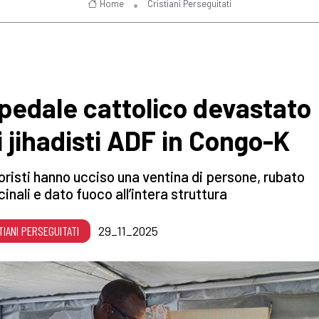
Home
Cristiani Perseguitati
pedale cattolico devastato
i jihadisti ADF in Congo-K
roristi hanno ucciso una ventina di persone, rubato
inali e dato fuoco all’intera struttura
TIANI PERSEGUITATI
29_11_2025