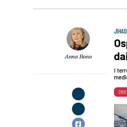
JIHAD
Os
da
Anna Bono
I ter
medic
CRIS