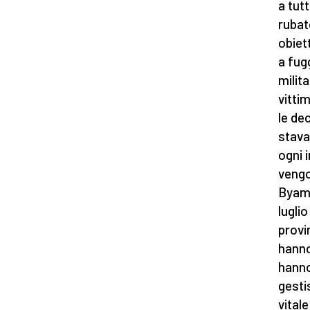
a tut
rubat
obiett
a fug
milita
vitti
le de
stava
ogni 
vengo
Byamb
lugli
provi
hanno
hanno
gesti
vital