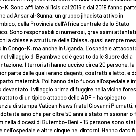
-K. Sono affiliate all’Isis dal 2016 e dal 2019 fanno part
me ad Ansar al-Sunna, un gruppo jihadista attivo in
bico, della Provincia dell’Africa centrale dello Stato
ico. Sono responsabili di numerosi, gravissimi attentati
chi a chiese e strutture della Chiesa, quasi sempre mes
 in Congo-K, ma anche in Uganda. L’ospedale attaccato
 nel villaggio di Byambwe ed è gestito dalle Suore della
ntazione. I terroristi hanno ucciso circa 20 persone, la
or parte delle quali erano degenti, costretti a letto, e 
eparto maternità. Poi hanno dato fuoco all’ospedale e in
 devastato il villaggio prima di fuggire nella vicina fores
 trattato di un tipico attacco delle ADF – ha spiegato
genzia di stampa Vatican News fratel Giovanni Piumatti, 
dote italiano che per oltre 50 anni è stato missionario f
 nella diocesi di Butembo-Beni – 15 persone sono sta
e nell’ospedale e altre cinque nei dintorni. Hanno dato 