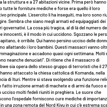
ta la struttura e a 27 abitazioni vicine. Prima però hanno
o tutte le forniture mediche e forse era quello il loro
ivo principale. L’esercito li ha inseguiti, ma loro sono ri
gire. Sembra che siano megli armati ed equipaggiati dei
ri governativi. La cosa più tragica, al di là del numero de
me innocenti, è il modo in cui uccidono. Sgozzano le per
capitano, è orribile. Qui hanno persino ucciso delle don
no allattando i loro bambini. Questi massacri vanno olt
immaginazione e accadono quasi ogni settimana. Molti
no neanche denuciati”. Di ritiene che il massacro di
we sia opera dello stesso gruppo di terroristi che il 27
o hanno attaccato la chiesa cattolica di Komanda, nella
ncia di Ituri. Mentre si stava svolgendo una funzione rel
 fatto irruzione armati di machete e di armi da fuoco e
 ucciso molti fedeli riuniti in preghiera. Le suore che
scono l’ospedale forniscono cure mediche di importan
e in una zona remota del Nord Kivu in cui c’è estrema sc