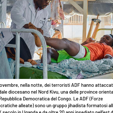
 novembre, nella notte, dei terroristi ADF hanno attacca
ale diocesano nel Nord Kivu, una delle province orienta
 Repubblica Democratica del Congo. Le ADF (Forze
ratiche alleate) sono un gruppo jihadista formatosi all
X secolo in Uganda e da oltre 20 anni insediato nell’est d