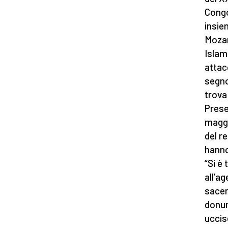
Congo
insie
Mozam
Islam
attac
segno
trova
Prese
maggi
del r
hanno
“Si è
all’a
sacer
donum
uccis