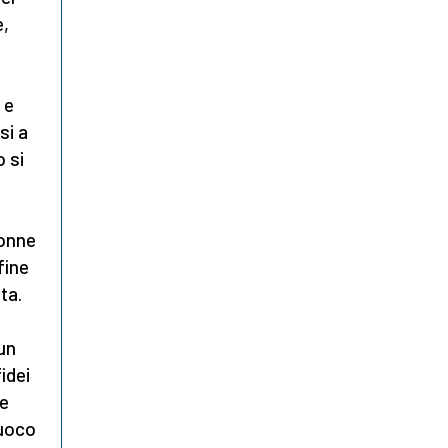
e,
 e
si a
 si
donne
fine
ta.
un
idei
te
fuoco