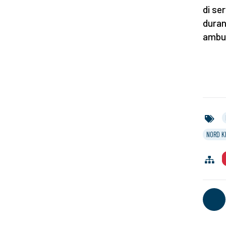
di se
duran
ambul
NORD K