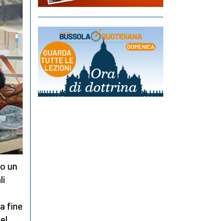
to un
li
a fine
el