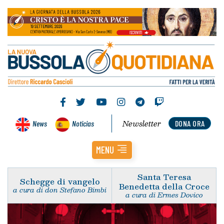
Newsletter
News
Noticias
DONA ORA
MENU
Santa Teresa
Schegge di vangelo
Benedetta della Croce
a cura di don Stefano Bimbi
a cura di Ermes Dovico