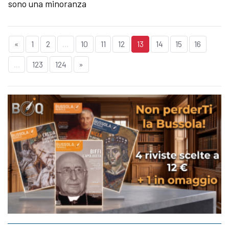
sono una minoranza
«
1
2
...
10
11
12
13
14
15
16
...
123
124
»