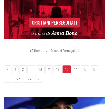
CRISTIANI PERSEGUITATI
a cura di
Anna Bono
Home
Cristiani Perseguitati
«
1
2
...
10
11
12
13
14
15
16
...
123
124
»