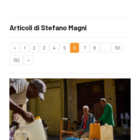
Articoli di Stefano Magni
«
1
2
3
4
5
6
7
8
...
191
192
»