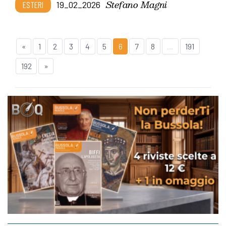
Stefano Magni
ESTERI
19_02_2026
«
1
2
3
4
5
6
7
8
...
191
192
»