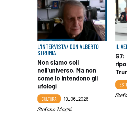
L'INTERVISTA/ DON ALBERTO
IL VE
STRUMIA
G7: 
Non siamo soli
ripo
nell'universo. Ma non
Trum
come lo intendono gli
EST
ufologi
Stef
CULTURA
19_06_2026
Stefano Magni