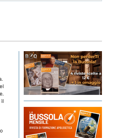
a.
el
e.
il
uo