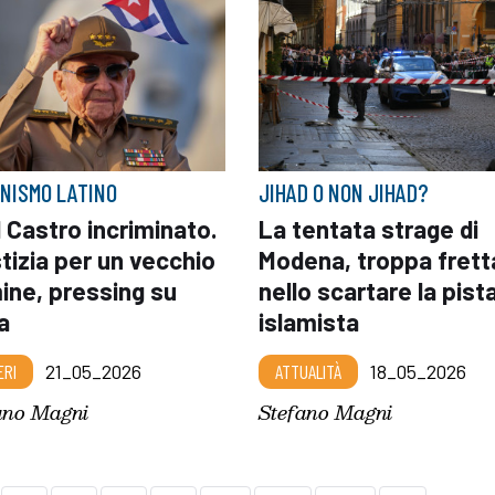
NISMO LATINO
JIHAD O NON JIHAD?
 Castro incriminato.
La tentata strage di
tizia per un vecchio
Modena, troppa frett
ine, pressing su
nello scartare la pist
a
islamista
ERI
21_05_2026
ATTUALITÀ
18_05_2026
ano Magni
Stefano Magni