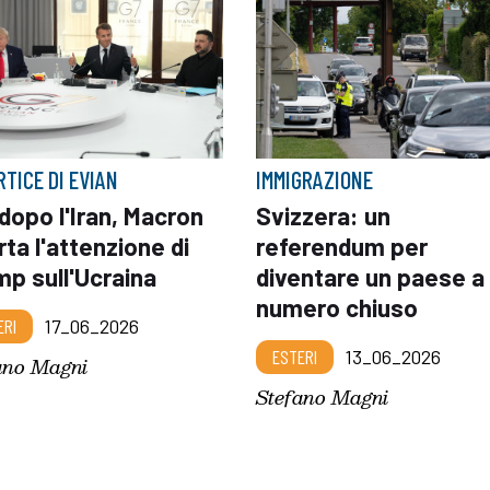
RTICE DI EVIAN
IMMIGRAZIONE
dopo l'Iran, Macron
Svizzera: un
rta l'attenzione di
referendum per
p sull'Ucraina
diventare un paese a
numero chiuso
ERI
17_06_2026
ESTERI
13_06_2026
ano Magni
Stefano Magni