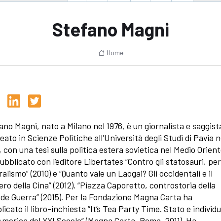
Stefano Magni
Home
ano Magni, nato a Milano nel 1976, è un giornalista e saggist
eato in Scienze Politiche all'Università degli Studi di Pavia n
, con una tesi sulla politica estera sovietica nel Medio Orient
ubblicato con l’editore Libertates “Contro gli statosauri, per 
ralismo” (2010) e “Quanto vale un Laogai? Gli occidentali e il
ero della Cina” (2012). “Piazza Caporetto, controstoria della
de Guerra” (2015). Per la Fondazione Magna Carta ha
licato il libro-inchiesta “It’s Tea Party Time. Stato e individ
’America del XXI Secolo” (Magna Carta, Roma, 2011). Ha