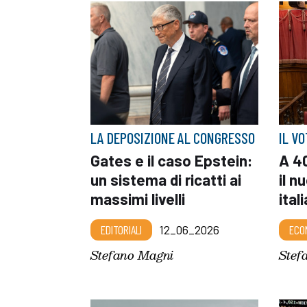
LA DEPOSIZIONE AL CONGRESSO
IL V
Gates e il caso Epstein:
A 40
un sistema di ricatti ai
il n
massimi livelli
ital
EDITORIALI
12_06_2026
ECO
Stefano Magni
Stef