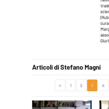
trado
scie
(Rub
curat
Marg
asso
Giur
Articoli di Stefano Magni
«
1
2
3
4