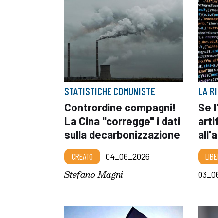
STATISTICHE COMUNISTE
LA R
Contrordine compagni!
Se l
La Cina "corregge" i dati
arti
sulla decarbonizzazione
all'
CREATO
04_06_2026
LIBE
Stefano Magni
03_0