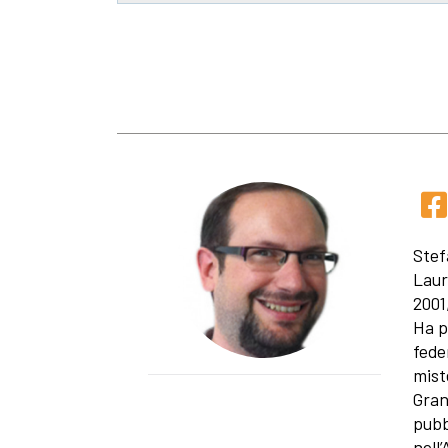
Stef
Laur
2001
Ha p
fede
mist
Gran
pubb
nell