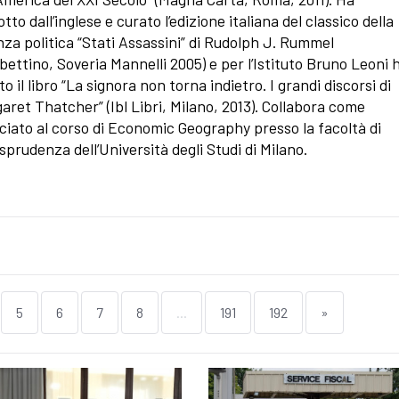
tto dall’inglese e curato l’edizione italiana del classico della
nza politica “Stati Assassini” di Rudolph J. Rummel
bettino, Soveria Mannelli 2005) e per l’Istituto Bruno Leoni 
o il libro “La signora non torna indietro. I grandi discorsi di
aret Thatcher” (Ibl Libri, Milano, 2013). Collabora come
ciato al corso di Economic Geography presso la facoltà di
isprudenza dell’Università degli Studi di Milano.
5
6
7
8
...
191
192
»