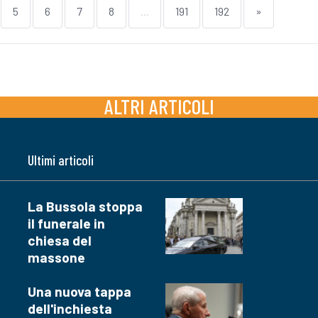
5
6
7
8
...
191
192
»
ALTRI ARTICOLI
Ultimi articoli
La Bussola stoppa
il funerale in
chiesa del
massone
Una nuova tappa
dell'inchiesta