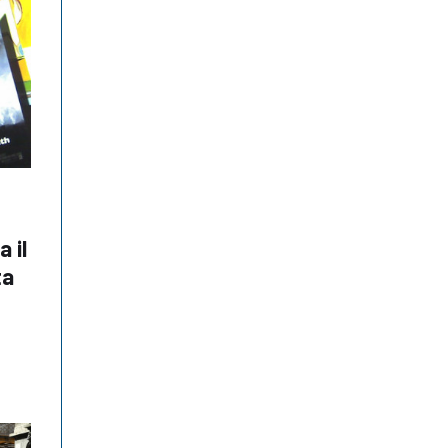
 il
ta