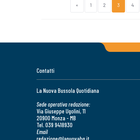
«
1
2
3
4
Contatti
La Nuova Bussola Quotidiana
Sede operativa redazione:
Via Giuseppe Ugolini, 11
20900 Monza - MB
Tel. 039 9418930
Email
redazione@lanuovabq.it