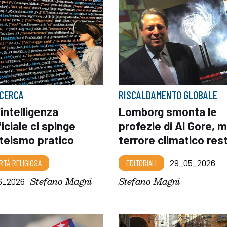
ICERCA
RISCALDAMENTO GLOBALE
'intelligenza
Lomborg smonta le
ficiale ci spinge
profezie di Al Gore, ma
ateismo pratico
terrore climatico res
RTÀ RELIGIOSA
EDITORIALI
29_05_2026
Stefano Magni
Stefano Magni
6_2026