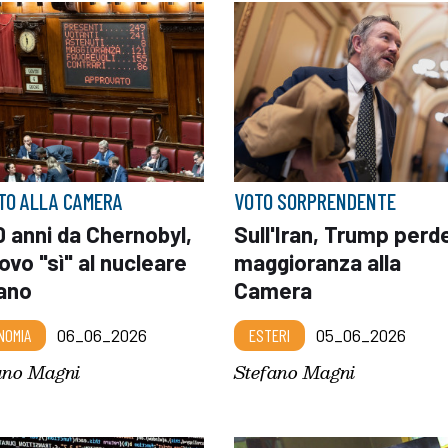
OTO ALLA CAMERA
VOTO SORPRENDENTE
 anni da Chernobyl,
Sull'Iran, Trump perde
uovo "sì" al nucleare
maggioranza alla
iano
Camera
NOMIA
06_06_2026
ESTERI
05_06_2026
ano Magni
Stefano Magni