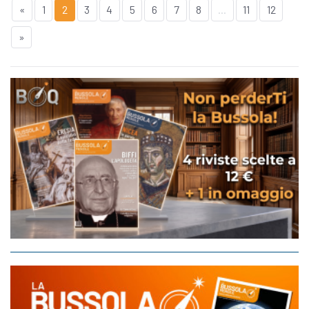
«
1
2
3
4
5
6
7
8
...
11
12
»