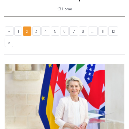
Home
«
1
2
3
4
5
6
7
8
...
11
12
»