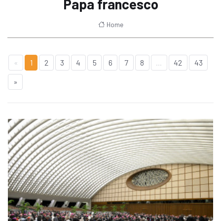
Papa francesco
Home
«
1
2
3
4
5
6
7
8
...
42
43
»