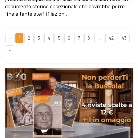
documento storico eccezionale che dovrebbe porre
fine a tante sterili illazioni.
«
1
2
3
4
5
6
7
8
...
42
43
»