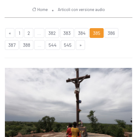
Home
Articoli con versione audio
«
1
2
...
382
383
384
385
386
387
388
...
544
545
»