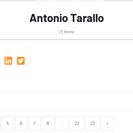
Antonio Tarallo
Home
5
6
7
8
...
22
23
»