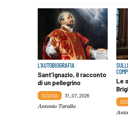
L’AUTOBIOGRAFIA
SULL
COMP
Sant’Ignazio, il racconto
Le s
di un pellegrino
Bri
ECCLESIA
31_07_2026
ECC
Antonio Tarallo
Anto