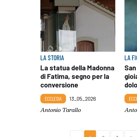
LA STORIA
LA F
La statua della Madonna
San 
di Fatima, segno per la
gioi
conversione
dol
ECCLESIA
13_05_2026
ECC
Antonio Tarallo
Anto