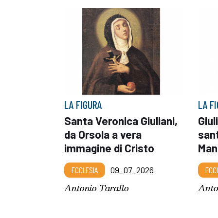
LA FIGURA
LA F
Santa Veronica Giuliani,
Giul
da Orsola a vera
sant
immagine di Cristo
Man
ECCLESIA
09_07_2026
ECC
Antonio Tarallo
Anto