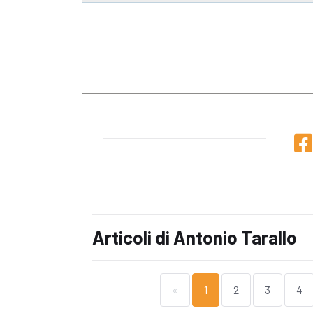
Articoli di Antonio Tarallo
«
1
2
3
4