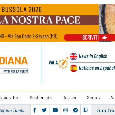
News
in English
VAI A
Noticias
en Español
llaboratori
Sostienici
Dossier
Shop
Ar
San Ga
tefano Bimbi