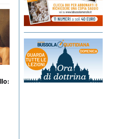
llo:
n