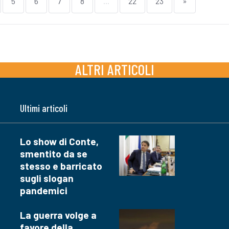
5
6
7
8
...
22
23
»
ALTRI ARTICOLI
Ultimi articoli
Lo show di Conte,
smentito da se
stesso e barricato
sugli slogan
pandemici
La guerra volge a
favore della