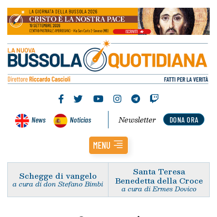
Newsletter
News
Noticias
DONA ORA
MENU
Santa Teresa
Schegge di vangelo
Benedetta della Croce
a cura di don Stefano Bimbi
a cura di Ermes Dovico