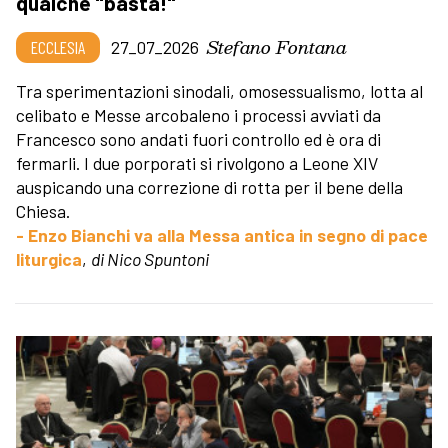
qualche "basta!"
Stefano Fontana
ECCLESIA
27_07_2026
Tra sperimentazioni sinodali, omosessualismo, lotta al
celibato e Messe arcobaleno i processi avviati da
Francesco sono andati fuori controllo ed è ora di
fermarli. I due porporati si rivolgono a Leone XIV
auspicando una correzione di rotta per il bene della
Chiesa.
- Enzo Bianchi va alla Messa antica in segno di pace
liturgica
,
di Nico Spuntoni