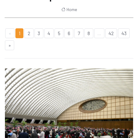
Home
«
1
2
3
4
5
6
7
8
...
42
43
»