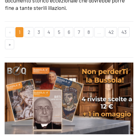
documento storico eccezionale che dovrebbe porre
fine a tante sterili illazioni.
«
1
2
3
4
5
6
7
8
...
42
43
»