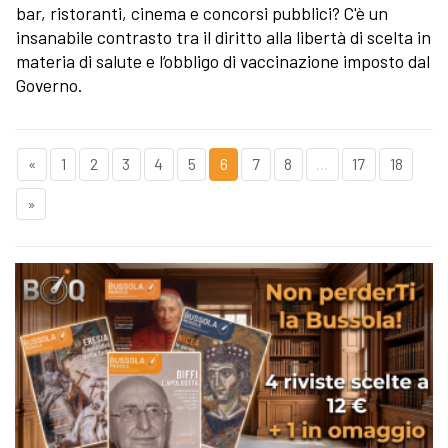
bar, ristoranti, cinema e concorsi pubblici? C'è un
insanabile contrasto tra il diritto alla libertà di scelta in
materia di salute e l’obbligo di vaccinazione imposto dal
Governo.
«
1
2
3
4
5
6
7
8
...
17
18
»