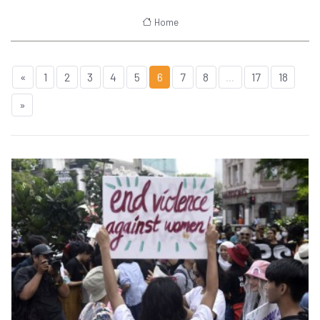
Home
«
1
2
3
4
5
6
7
8
...
17
18
»