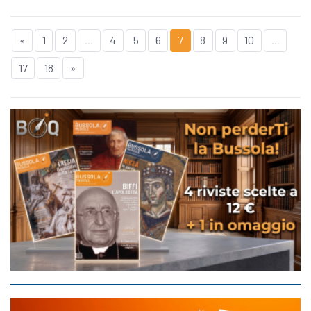
«
1
2
...
4
5
6
7
8
9
10
...
17
18
»