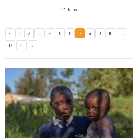
Home
«
1
2
...
4
5
6
7
8
9
10
...
17
18
»