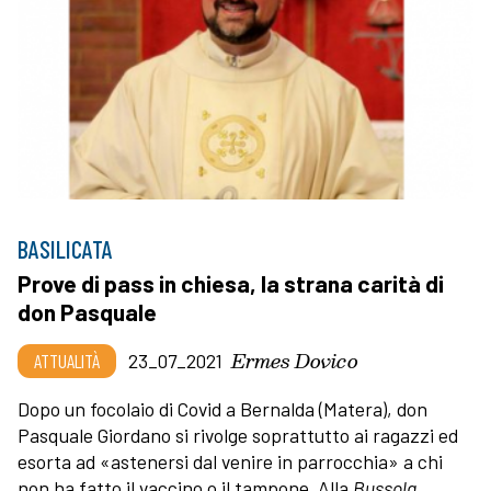
BASILICATA
Prove di pass in chiesa, la strana carità di
don Pasquale
Ermes Dovico
ATTUALITÀ
23_07_2021
Dopo un focolaio di Covid a Bernalda (Matera), don
Pasquale Giordano si rivolge soprattutto ai ragazzi ed
esorta ad «astenersi dal venire in parrocchia» a chi
non ha fatto il vaccino o il tampone. Alla
Bussola