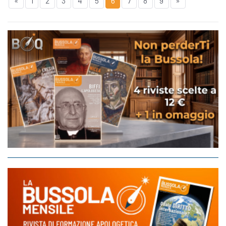
«
1
2
3
4
5
6
7
8
9
»