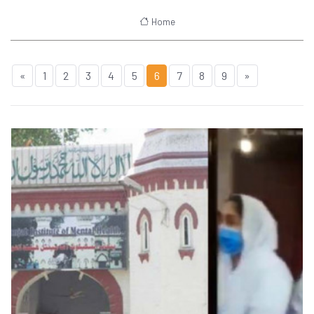
Home
«
1
2
3
4
5
6
7
8
9
»