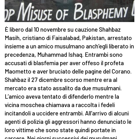
È libero dal 10 novembre su cauzione Shahbaz
Masih, cristiano di Faisalabad, Pakistan, arrestato
insieme a un amico musulmano anch’egli liberato in
precedenza, Muhammad Ishaq. Entrambi sono
accusati di blasfemia per aver offeso il profeta
Maometto e aver bruciato delle pagine del Corano.
Shahbaz il 27 dicembre scorso mentre era al
mercato era stato assalito da due musulmani.
L’amico aveva tentato di difenderlo mentre la
vicina moschea chiamava a raccolta i fedeli
incitandoli a uccidere entrambi. All’arrivo di alcuni
agenti di polizia gli aggressori hanno denunciato le
loro vittime che sono state quindi portate in
carcere. Nei giorni successivi dei musulmani