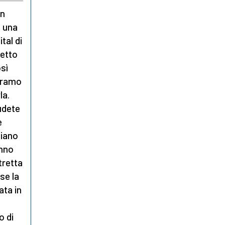
in
, una
tal di
detto
osì
Abramo
la.
udete
e
piano
anno
tretta
se la
ata in
o di