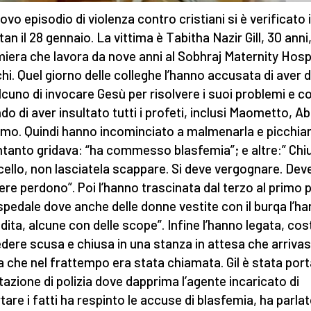
ovo episodio di violenza contro cristiani si è verificato 
an il 28 gennaio. La vittima è Tabitha Nazir Gill, 30 anni
miera che lavora da nove anni al Sobhraj Maternity Hospi
hi. Quel giorno delle colleghe l’hanno accusata di aver 
lcuno di invocare Gesù per risolvere i suoi problemi e c
do di aver insultato tutti i profeti, inclusi Maometto, 
mo. Quindi hanno incominciato a malmenarla e picchiar
ntanto gridava: “ha commesso blasfemia”; e altre:” Chi
ncello, non lasciatela scappare. Si deve vergognare. Dev
ere perdono”. Poi l’hanno trascinata dal terzo al primo 
ospedale dove anche delle donne vestite con il burqa l’h
dita, alcune con delle scope”. Infine l’hanno legata, cos
edere scusa e chiusa in una stanza in attesa che arrivas
ia che nel frattempo era stata chiamata. Gil è stata port
tazione di polizia dove dapprima l’agente incaricato di
tare i fatti ha respinto le accuse di blasfemia, ha parlat