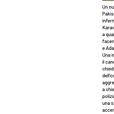
Un nu
Pakist
infer
Karac
a qua
facen
e Ada
Una i
il ca
chied
dell’
aggre
a chi
poliz
una s
accer