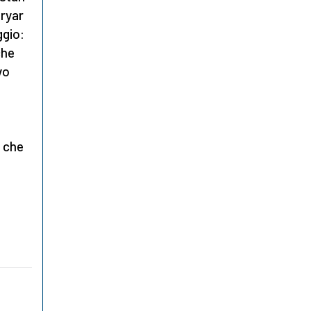
hryar
ggio:
che
vo
, che