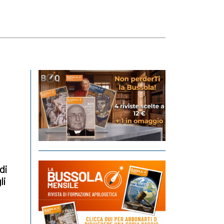
di
li