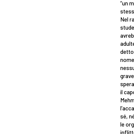
“un m
stess
Nel r
stude
avreb
adult
detto
nome 
nessu
grave
spera
il ca
Mehmo
l’acc
sé, n
le or
inflit