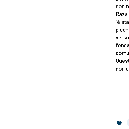
non t
Raza 
“è st
picch
verso
fonda
comun
Quest
non d