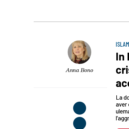
ISLAM
In
cr
Anna Bono
ac
La do
aver 
ulema
l’agg