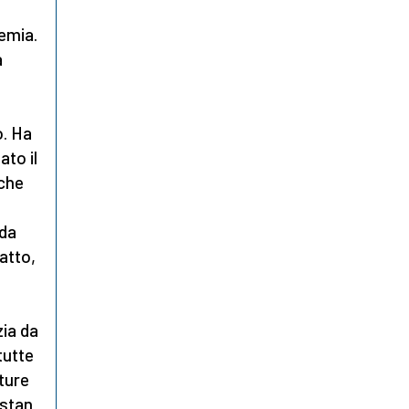
femia.
a
o. Ha
to il
che
 da
atto,
zia da
tutte
rture
istan