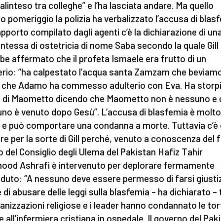
alinteso tra colleghe” e l’ha lasciata andare. Ma quello
o pomeriggio la polizia ha verbalizzato l’accusa di blas
apporto compilato dagli agenti c’è la dichiarazione di un
ntessa di ostetricia di nome Saba secondo la quale Gill
be affermato che il profeta Ismaele era frutto di un
erio: “ha calpestato l’acqua santa Zamzam che beviam
 che Adamo ha commesso adulterio con Eva. Ha storpia
di Maometto dicendo che Maometto non è nessuno e 
no è venuto dopo Gesù”. L’accusa di blasfemia è molto
 e può comportare una condanna a morte. Tuttavia c’è
re per la sorte di Gill perché, venuto a conoscenza del f
po del Consiglio degli Ulema del Pakistan Hafiz Tahir
od Ashrafi è intervenuto per deplorare fermamente
aduto: “A nessuno deve essere permesso di farsi giusti
é di abusare delle leggi sulla blasfemia – ha dichiarato – 
ganizzazioni religiose e i leader hanno condannato le to
te all'infermiera cristiana in ospedale. Il governo del Pak