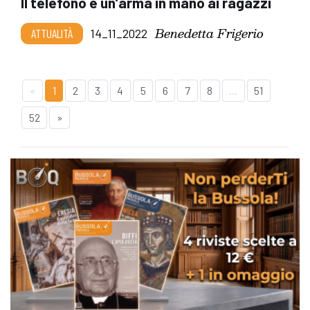
Il telefono è un’arma in mano ai ragazzi
Benedetta Frigerio
ATTUALITÀ
14_11_2022
«
1
2
3
4
5
6
7
8
...
51
52
»