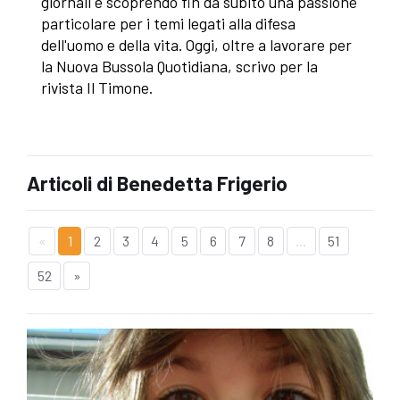
giornali e scoprendo fin da subito una passione
particolare per i temi legati alla difesa
dell'uomo e della vita. Oggi, oltre a lavorare per
la Nuova Bussola Quotidiana, scrivo per la
rivista Il Timone.
Articoli di Benedetta Frigerio
«
1
2
3
4
5
6
7
8
...
51
52
»