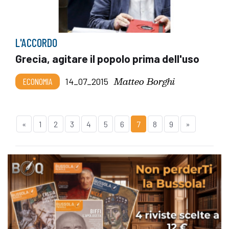
L'ACCORDO
Grecia, agitare il popolo prima dell'uso
Matteo Borghi
ECONOMIA
14_07_2015
«
1
2
3
4
5
6
7
8
9
»