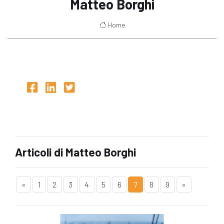
Matteo Borghi
Home
Articoli di Matteo Borghi
«
1
2
3
4
5
6
7
8
9
»