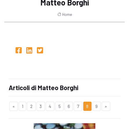
Matteo Borghi
Home
Articoli di Matteo Borghi
«
1
2
3
4
5
6
7
8
9
»