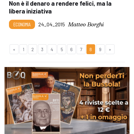
Non è il denaro a rendere felici, ma la
libera iniziativa
Matteo Borghi
ECONOMIA
24_04_2015
«
1
2
3
4
5
6
7
8
9
»