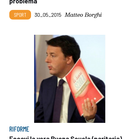
problema
Matteo Borghi
SPORT
30_05_2015
RIFORME
Eccovi la vera Buona Scuola (paritaria)