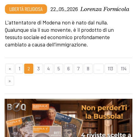
Lorenza Formicola
LIBERTÀ RELIGIOSA
22_05_2026
L'attentatore di Modena non è nato dal nulla.
Qualunque sia il suo movente, è il prodotto di un
tessuto sociale ed economico profondamente
cambiato a causa dell'immigrazione.
«
1
2
3
4
5
6
7
8
...
113
114
»