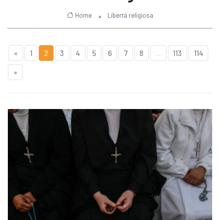
Home
Libertà religiosa
«
1
2
3
4
5
6
7
8
...
113
114
»