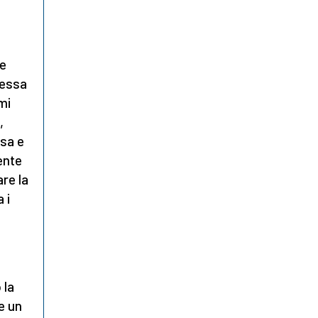
he
messa
mi
,
osa e
ente
re la
 i
 la
e un