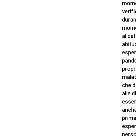
momen
verif
duran
momen
al ca
abitu
esperi
pande
propr
malat
che d
alle 
esser
anche
prima
esper
perso