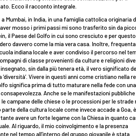
iato. Ecco il racconto integrale.
 a Mumbai, in India, in una famiglia cattolica originaria d
aver mosso i primi passi mi sono trasferito sin da picco
in, il Paese del Golfo in cui sono cresciuto e per questo
dero davvero come la mia vera casa. Inoltre, frequenta
cuola indiana locale e aver condiviso il percorso nel t
ompagni di classe provenienti da culture e religioni div
insegnato, sin dalla più tenera età, il vero significato de
a ‘diversità’. Vivere in questi anni come cristiano nella r
olfo significa prima di tutto maturare nella fede con una
 consapevolezza. Anche se le manifestazioni pubbliche
le campane delle chiese o le processioni per le strade
 parte della cultura locale come invece accade a Goa, 
tante avere un forte legame con la Chiesa in quanto c
tuale. Al riguardo, il mio coinvolgimento e la presenza
nte nel tempo all’interno del gruppo giovanile è stata