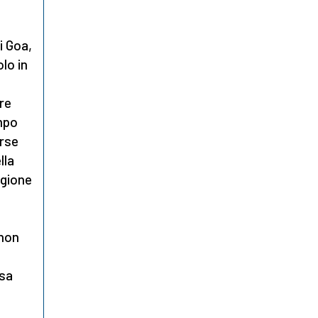
i Goa,
lo in
re
empo
erse
lla
egione
 non
è
asa