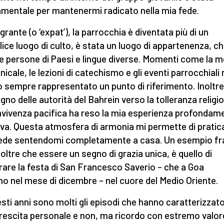
mentale per mantenermi radicato nella mia fede.
grante (o ‘expat’), la parrocchia è diventata più di un
ice luogo di culto, è stata un luogo di appartenenza, c
e persone di Paesi e lingue diverse. Momenti come la 
icale, le lezioni di catechismo e gli eventi parrocchiali 
 sempre rappresentato un punto di riferimento. Inoltre
egno delle autorità del Bahrein verso la tolleranza religi
nvivenza pacifica ha reso la mia esperienza profondam
iva. Questa atmosfera di armonia mi permette di pratica
ede sentendomi completamente a casa. Un esempio fra
, oltre che essere un segno di grazia unica, è quello di
rare la festa di San Francesco Saverio – che a Goa
mo nel mese di dicembre – nel cuore del Medio Oriente.
esti anni sono molti gli episodi che hanno caratterizzato
rescita personale e non, ma ricordo con estremo valor