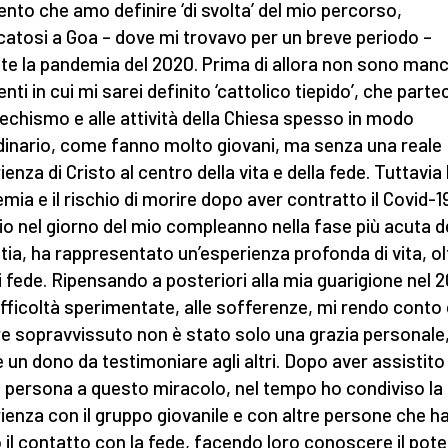
to che amo definire ‘di svolta’ del mio percorso,
icatosi a Goa – dove mi trovavo per un breve periodo –
te la pandemia del 2020. Prima di allora non sono manc
ti in cui mi sarei definito ‘cattolico tiepido’, che parte
techismo e alle attività della Chiesa spesso in modo
dinario, come fanno molto giovani, ma senza una reale
enza di Cristo al centro della vita e della fede. Tuttavia 
mia e il rischio di morire dopo aver contratto il Covid-19
io nel giorno del mio compleanno nella fase più acuta d
tia, ha rappresentato un’esperienza profonda di vita, ol
i fede. Ripensando a posteriori alla mia guarigione nel 
difficoltà sperimentate, alle sofferenze, mi rendo conto
e sopravvissuto non è stato solo una grazia personale
 un dono da testimoniare agli altri. Dopo aver assistito 
 persona a questo miracolo, nel tempo ho condiviso la
ienza con il gruppo giovanile e con altre persone che 
 il contatto con la fede, facendo loro conoscere il pote