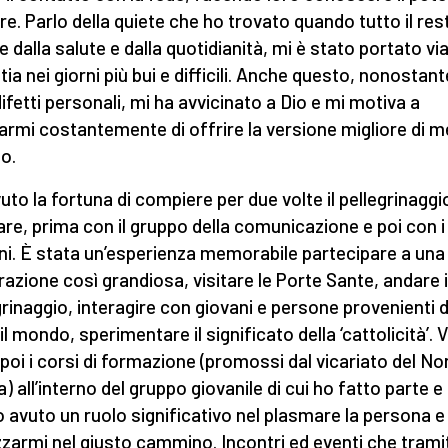
re. Parlo della quiete che ho trovato quando tutto il res
e dalla salute e dalla quotidianità, mi è stato portato via
ia nei giorni più bui e difficili. Anche questo, nonostante
difetti personali, mi ha avvicinato a Dio e mi motiva a
armi costantemente di offrire la versione migliore di m
o.
uto la fortuna di compiere per due volte il pellegrinaggi
lare, prima con il gruppo della comunicazione e poi con i
ni. È stata un’esperienza memorabile partecipare a una
razione così grandiosa, visitare le Porte Sante, andare 
grinaggio, interagire con giovani e persone provenienti 
il mondo, sperimentare il significato della ‘cattolicità’. V
poi i corsi di formazione (promossi dal vicariato del No
a) all’interno del gruppo giovanile di cui ho fatto parte e
 avuto un ruolo significativo nel plasmare la persona e
izzarmi nel giusto cammino. Incontri ed eventi che trami