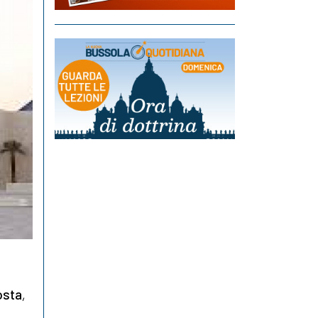
osta
,