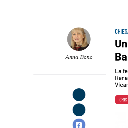
CHIES
Un
Ba
Anna Bono
La fe
Rena
Vicar
CRIS