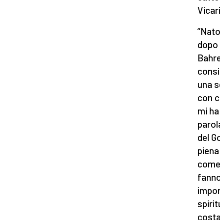
Vicar
“Nato
dopo 
Bahre
consi
una s
con c
mi ha 
parol
del G
piena
come 
fanno
impor
spiri
costa