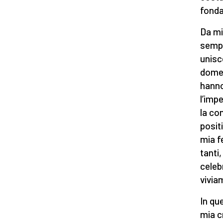
fonda
Da mi
sempl
unisc
domen
hanno
l’imp
la co
posit
mia f
tanti
celeb
vivia
In qu
mia c