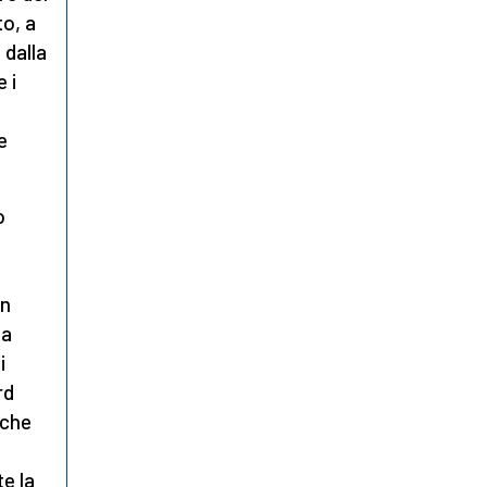
to, a
 dalla
 i
e
o
in
da
i
rd
 che
te la