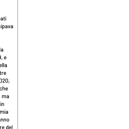
ati
cipava
la
, e
ella
tre
2020,
 che
, ma
in
 mia
hanno
re del