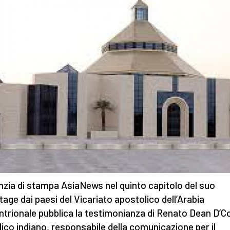
nzia di stampa AsiaNews nel quinto capitolo del suo
tage
dai paesi del Vicariato apostolico dell’Arabia
ntrionale pubblica la testimonianza di Renato Dean D’C
lico indiano, responsabile della comunicazione per il