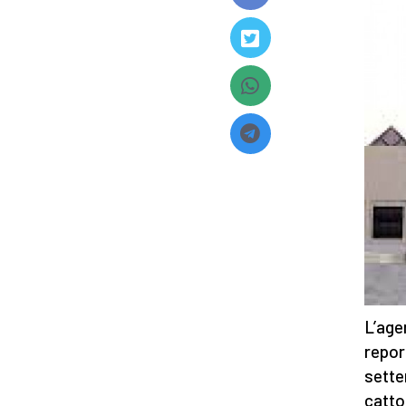
L’age
repor
sette
catto