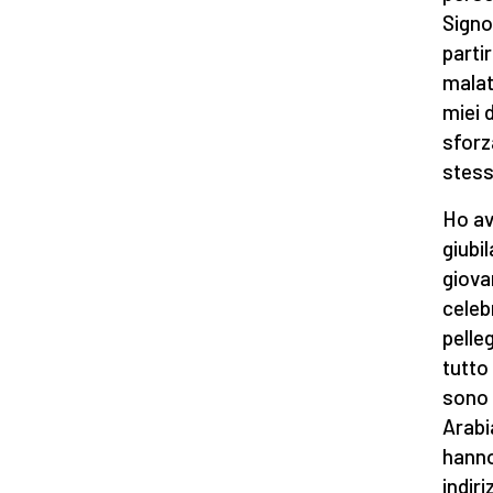
Signo
partir
malatt
miei 
sforz
stess
Ho av
giubi
giova
celeb
pelle
tutto 
sono 
Arabi
hanno
indir