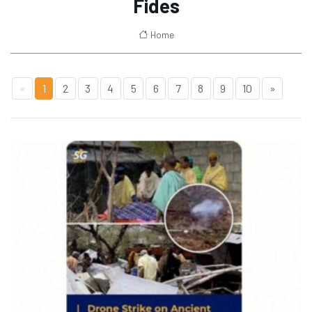
Fides
Home
«
1
2
3
4
5
6
7
8
9
10
»