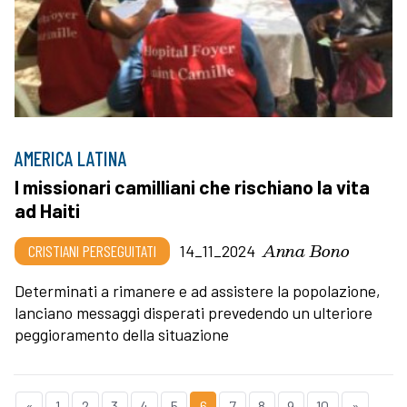
AMERICA LATINA
I missionari camilliani che rischiano la vita
ad Haiti
Anna Bono
CRISTIANI PERSEGUITATI
14_11_2024
Determinati a rimanere e ad assistere la popolazione,
lanciano messaggi disperati prevedendo un ulteriore
peggioramento della situazione
«
1
2
3
4
5
6
7
8
9
10
»