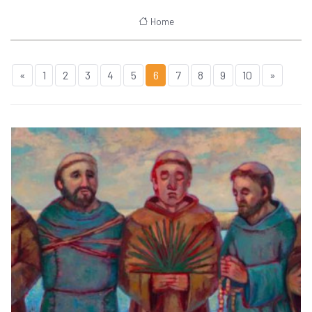
Home
«
1
2
3
4
5
6
7
8
9
10
»