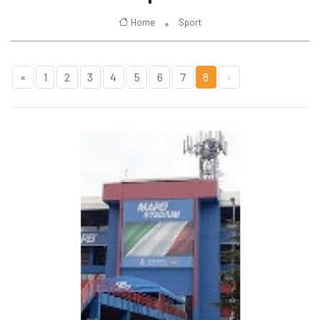
Home
Sport
«
1
2
3
4
5
6
7
8
»