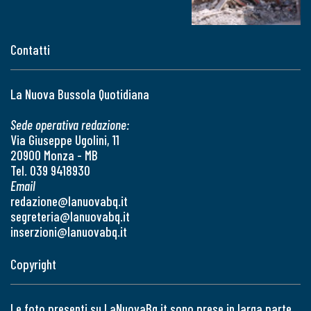
Contatti
La Nuova Bussola Quotidiana
Sede operativa redazione:
Via Giuseppe Ugolini, 11
20900 Monza - MB
Tel. 039 9418930
Email
redazione@lanuovabq.it
segreteria@lanuovabq.it
inserzioni@lanuovabq.it
Copyright
Le foto presenti su LaNuovaBq.it sono prese in larga parte