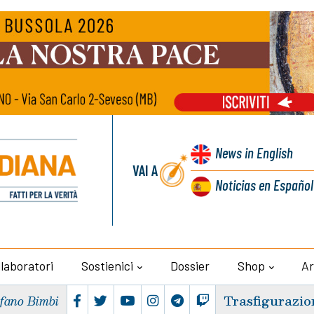
News
in English
VAI A
Noticias
en Español
llaboratori
Sostienici
Dossier
Shop
Ar
Trasfigurazio
efano Bimbi