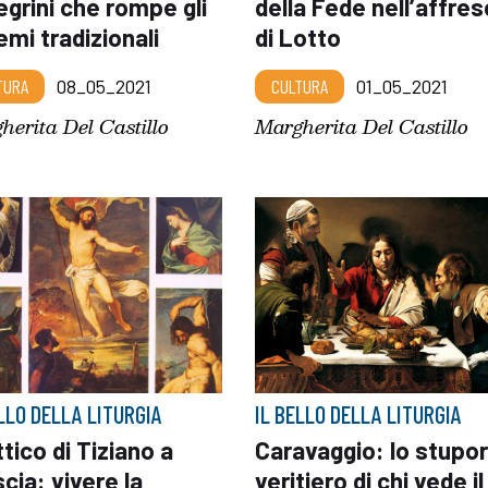
egrini che rompe gli
della Fede nell’affre
mi tradizionali
di Lotto
TURA
08_05_2021
CULTURA
01_05_2021
herita Del Castillo
Margherita Del Castillo
ELLO DELLA LITURGIA
IL BELLO DELLA LITURGIA
ttico di Tiziano a
Caravaggio: lo stupo
cia: vivere la
veritiero di chi vede il