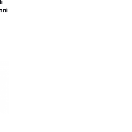
i
nni