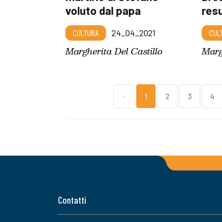
voluto dal papa
res
CULTURA
24_04_2021
CUL
Margherita Del Castillo
Marg
«
1
2
3
4
Contatti