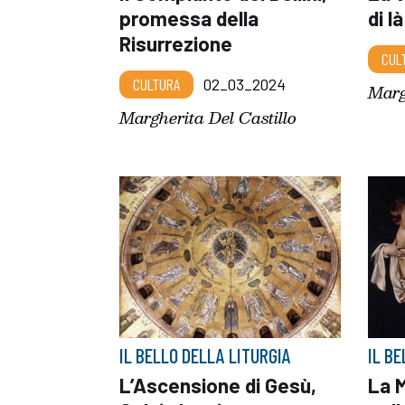
promessa della
di l
Risurrezione
CUL
CULTURA
02_03_2024
Marg
Margherita Del Castillo
IL BELLO DELLA LITURGIA
IL B
L’Ascensione di Gesù,
La 