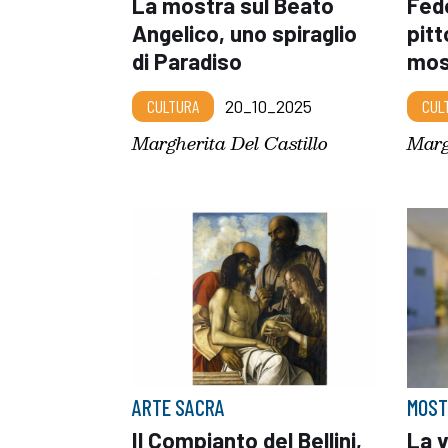
La mostra sul Beato
Fede
Angelico, uno spiraglio
pitt
di Paradiso
mos
CULTURA
20_10_2025
CUL
Margherita Del Castillo
Marg
ARTE SACRA
MOST
Il Compianto del Bellini,
La v