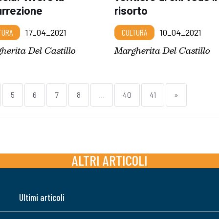
urrezione
risorto
TURA
17_04_2021
CULTURA
10_04_2021
herita Del Castillo
Margherita Del Castillo
5
6
7
8
...
40
41
»
ALTRI ARTICOLI
Ultimi articoli