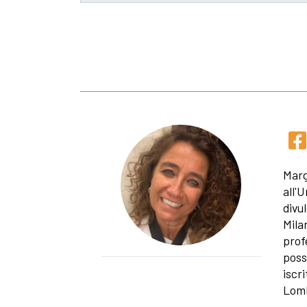
Margh
all'U
divu
Mila
prof
poss
iscri
Lomb