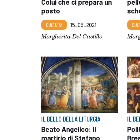
Colui che ci prepara un
pell
posto
sche
CULTURA
15_05_2021
CUL
Margherita Del Castillo
Marg
IL BELLO DELLA LITURGIA
IL B
Beato Angelico: il
Poli
martirio di Stefano
Bres