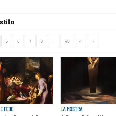
stillo
5
6
7
8
...
40
41
»
 E FEDE
LA MOSTRA