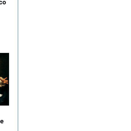
sco
re