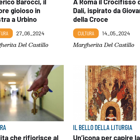
rico Barocci, il
A Roma il Crocifisso d
ore gioioso in
Dalí, ispirato da Giova
tra a Urbino
della Croce
TURA
27_06_2024
CULTURA
14_05_2024
herita Del Castillo
Margherita Del Castillo
RA
IL BELLO DELLA LITURGIA
ita che rifiorisce al
Un’icona per capire la