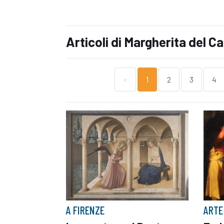
Articoli di Margherita del Ca
«
1
2
3
4
A FIRENZE
ARTE