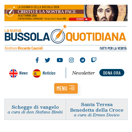
Newsletter
News
Noticias
DONA ORA
MENU
Santa Teresa
Schegge di vangelo
Benedetta della Croce
a cura di don Stefano Bimbi
a cura di Ermes Dovico