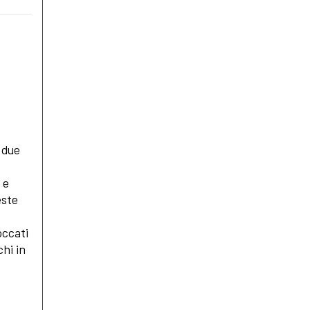
 due
 e
este
occati
chi in