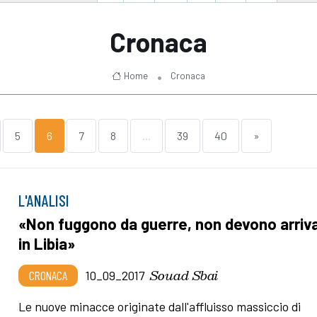
Cronaca
Home
Cronaca
5
6
7
8
...
39
40
»
L'ANALISI
«Non fuggono da guerre, non devono arriv
in Libia»
Souad Sbai
CRONACA
10_09_2017
Le nuove minacce originate dall'affluisso massiccio di