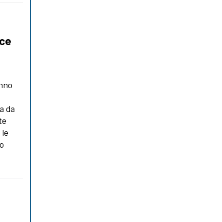
ace
anno
a da
te
 le
to