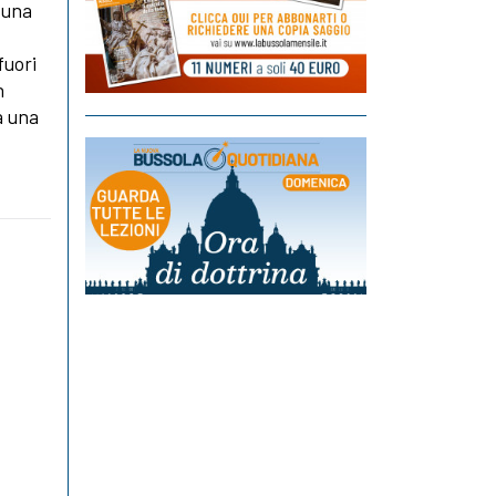
 una
fuori
n
a una