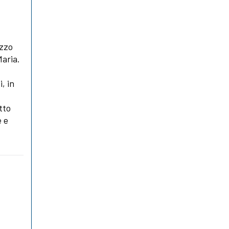
ezzo
Maria.
, in
tto
e e