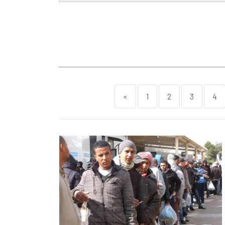
«
1
2
3
4