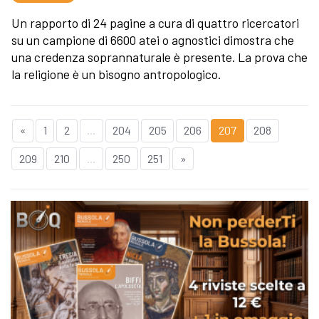
Un rapporto di 24 pagine a cura di quattro ricercatori
su un campione di 6600 atei o agnostici dimostra che
una credenza soprannaturale è presente. La prova che
la religione è un bisogno antropologico.
«
1
2
...
204
205
206
207
208
209
210
...
250
251
»