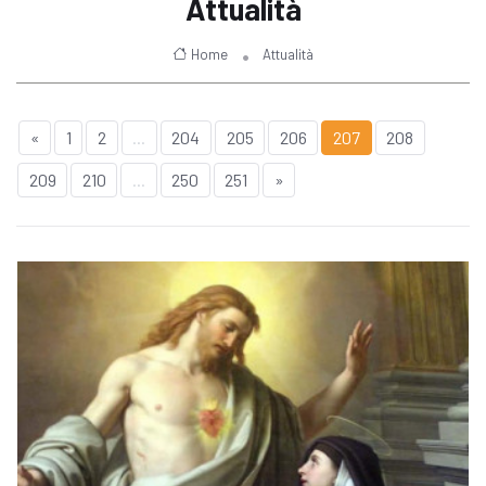
Attualità
Home
Attualità
«
1
2
...
204
205
206
207
208
209
210
...
250
251
»