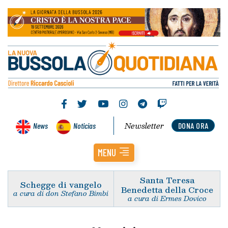
Newsletter
News
Noticias
DONA ORA
MENU
Santa Teresa
Schegge di vangelo
Benedetta della Croce
a cura di don Stefano Bimbi
a cura di Ermes Dovico