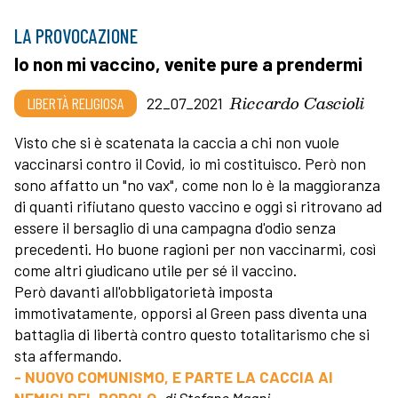
LA PROVOCAZIONE
Io non mi vaccino, venite pure a prendermi
Riccardo Cascioli
LIBERTÀ RELIGIOSA
22_07_2021
Visto che si è scatenata la caccia a chi non vuole
vaccinarsi contro il Covid, io mi costituisco. Però non
sono affatto un "no vax", come non lo è la maggioranza
di quanti rifiutano questo vaccino e oggi si ritrovano ad
essere il bersaglio di una campagna d'odio senza
precedenti. Ho buone ragioni per non vaccinarmi, così
come altri giudicano utile per sé il vaccino.
Però davanti all'obbligatorietà imposta
immotivatamente, opporsi al Green pass diventa una
battaglia di libertà contro questo totalitarismo che si
sta affermando.
- NUOVO COMUNISMO, E PARTE LA CACCIA AI
NEMICI DEL POPOLO
,
di Stefano Magni