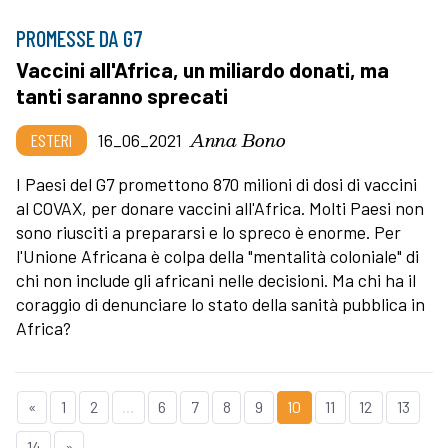
PROMESSE DA G7
Vaccini all'Africa, un miliardo donati, ma
tanti saranno sprecati
Anna Bono
ESTERI
16_06_2021
I Paesi del G7 promettono 870 milioni di dosi di vaccini
al COVAX, per donare vaccini all'Africa. Molti Paesi non
sono riusciti a prepararsi e lo spreco è enorme. Per
l'Unione Africana è colpa della "mentalità coloniale" di
chi non include gli africani nelle decisioni. Ma chi ha il
coraggio di denunciare lo stato della sanità pubblica in
Africa?
«
1
2
...
6
7
8
9
10
11
12
13
14
»