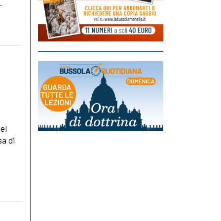
.
el
sa di