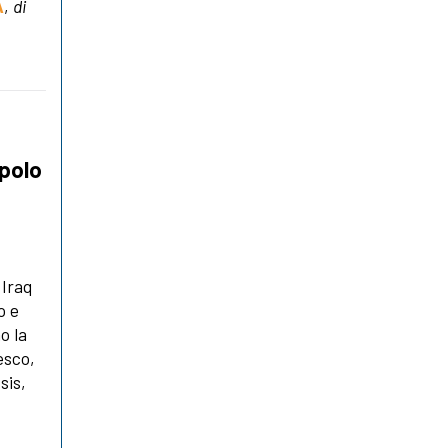
A
,
di
opolo
 Iraq
o e
o la
esco,
sis,