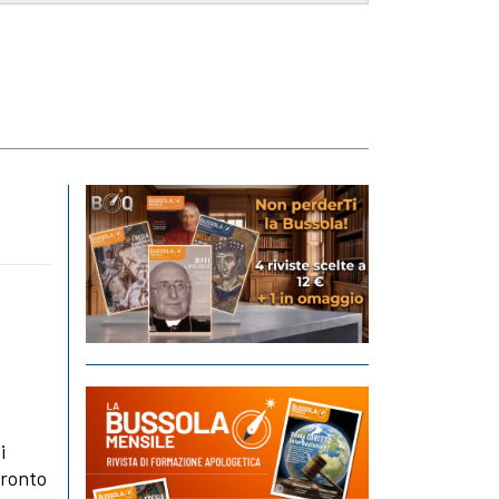
i
fronto