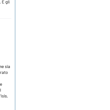
 E gli
me sia
erato
 e
l
Isis,