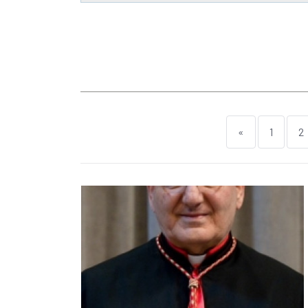
«
1
2