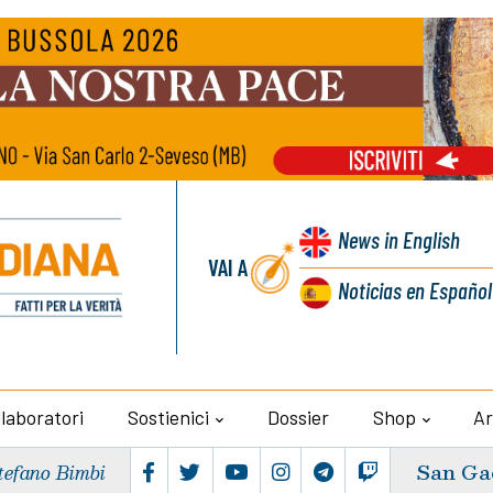
News
in English
VAI A
Noticias
en Español
llaboratori
Sostienici
Dossier
Shop
Ar
San Ga
tefano Bimbi