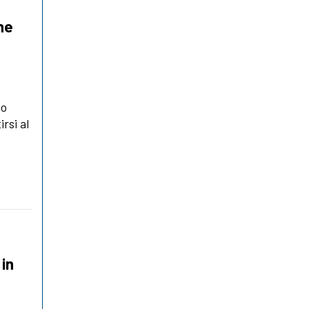
ne
io
rsi al
 in