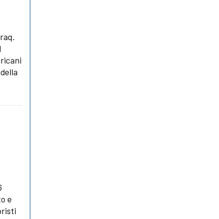
Iraq.
l
ericani
della
6
to e
risti