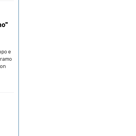
mo"
uppo e
Abramo
con