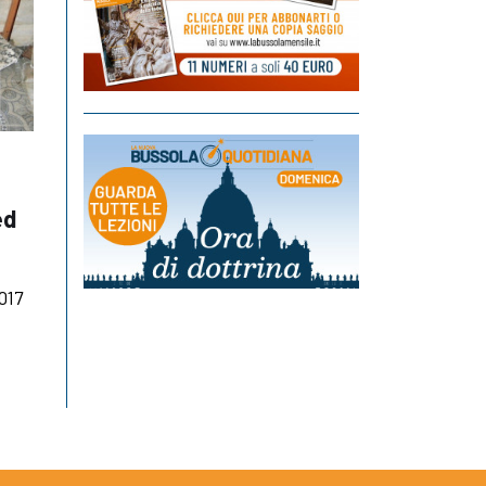
ed
017