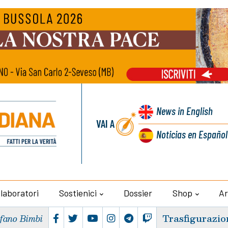
News
in English
VAI A
Noticias
en Español
llaboratori
Sostienici
Dossier
Shop
Ar
Trasfigurazio
efano Bimbi