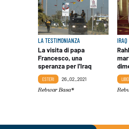
LA TESTIMONIANZA
IRAQ
La visita di papa
Rahh
Francesco, una
mart
speranza per l'Iraq
dim
ESTERI
26_02_2021
LIBE
Rebwar Basa*
Reb