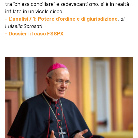
tra “chiesa conciliare” e sedevacantismo, si è in realtà
infilata in un vicolo cieco.
- L'analisi / 1: Potere d'ordine e di giurisdizione
,
di
Luisella Scrosati
- Dossier: il caso FSSPX