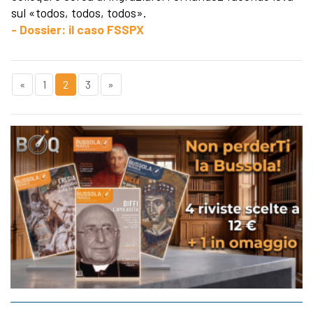
sul «todos, todos, todos».
- Dossier: il caso FSSPX
«
1
2
3
»