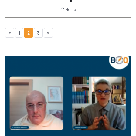
Home
«
1
2
3
»