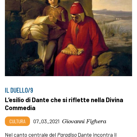
IL DUELLO/9
L’esilio di Dante che si riflette nella Divina
Commedia
Giovanni Fighera
CULTURA
07_03_2021
Nel canto centrale del
Paradiso
Dante incontra il