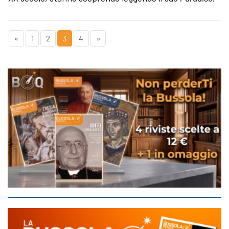
«
1
2
3
4
»