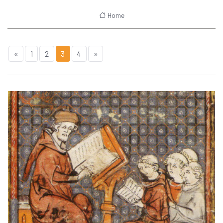
Home
«
1
2
3
4
»