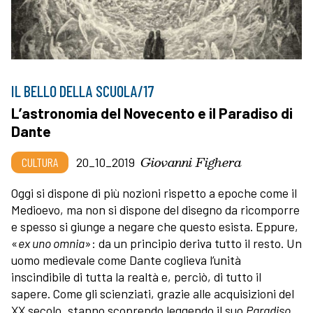
IL BELLO DELLA SCUOLA/17
L’astronomia del Novecento e il Paradiso di
Dante
Giovanni Fighera
CULTURA
20_10_2019
Oggi si dispone di più nozioni rispetto a epoche come il
Medioevo, ma non si dispone del disegno da ricomporre
e spesso si giunge a negare che questo esista. Eppure,
«
ex uno omnia
»: da un principio deriva tutto il resto. Un
uomo medievale come Dante coglieva l’unità
inscindibile di tutta la realtà e, perciò, di tutto il
sapere. Come gli scienziati, grazie alle acquisizioni del
XX secolo, stanno scoprendo leggendo il suo
Paradiso
.