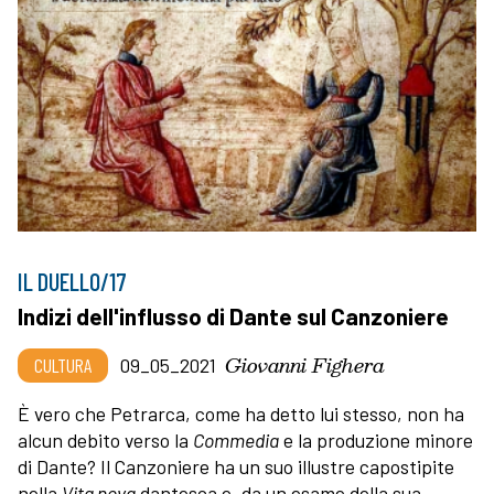
IL DUELLO/17
Indizi dell'influsso di Dante sul Canzoniere
Giovanni Fighera
CULTURA
09_05_2021
È vero che Petrarca, come ha detto lui stesso, non ha
alcun debito verso la
Commedia
e la produzione minore
di Dante? Il Canzoniere ha un suo illustre capostipite
nella
Vita nova
dantesca e, da un esame della sua