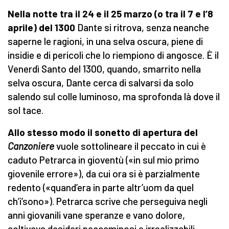
Nella notte tra il 24 e il 25 marzo (o tra il 7 e l’8
aprile) del 1300
Dante si ritrova, senza neanche
saperne le ragioni, in una selva oscura, piene di
insidie e di pericoli che lo riempiono di angosce. È il
Venerdì Santo del 1300, quando, smarrito nella
selva oscura, Dante cerca di salvarsi da solo
salendo sul colle luminoso, ma sprofonda là dove il
sol tace.
Allo stesso modo il sonetto di apertura del
Canzoniere
vuole sottolineare il peccato in cui è
caduto Petrarca in gioventù («in sul mio primo
giovenile errore»), da cui ora si è parzialmente
redento («quand’era in parte altr’uom da quel
ch’i’sono»). Petrarca scrive che perseguiva negli
anni giovanili vane speranze e vano dolore,
coltivava desideri peccaminosi e irrealizzabili