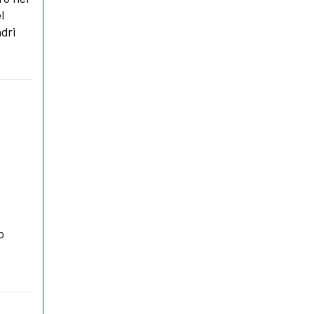
l
dri
o