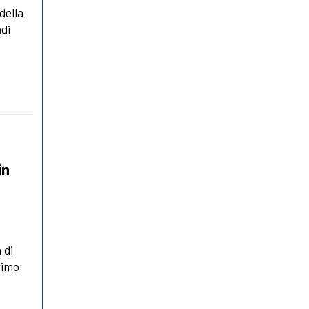
della
ndi
in
 di
rimo