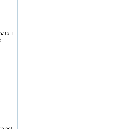
nato il
o
ro nel