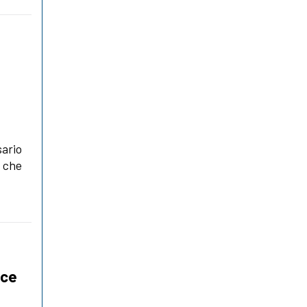
sario
E che
ace