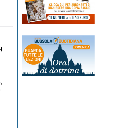
l
oy
i