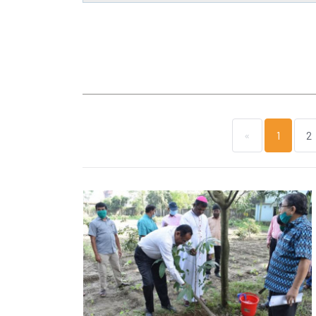
«
1
2