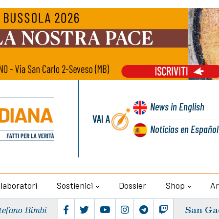
News
in English
VAI A
Noticias
en Español
llaboratori
Sostienici
Dossier
Shop
Ar
San Ga
tefano Bimbi