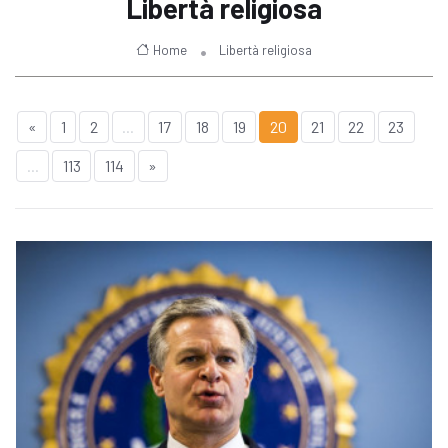
Libertà religiosa
Home
Libertà religiosa
«
1
2
...
17
18
19
20
21
22
23
...
113
114
»