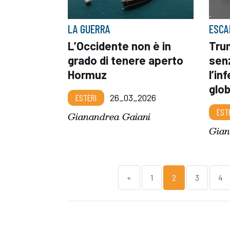
LA GUERRA
ESCA
L’Occidente non è in
Tru
grado di tenere aperto
sen
Hormuz
l’in
glo
ESTERI
26_03_2026
EST
Gianandrea Gaiani
Gian
«
1
2
3
4