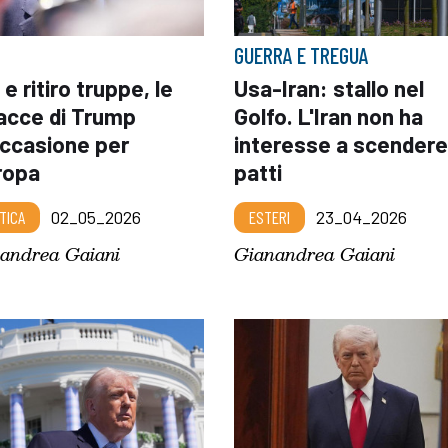
GUERRA E TREGUA
 e ritiro truppe, le
Usa-Iran: stallo nel
acce di Trump
Golfo. L'Iran non ha
occasione per
interesse a scendere
ropa
patti
TICA
02_05_2026
ESTERI
23_04_2026
andrea Gaiani
Gianandrea Gaiani