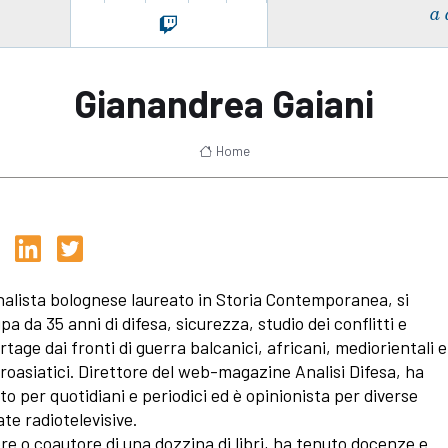
a 
Gianandrea Gaiani
Home
nalista bolognese laureato in Storia Contemporanea, si
pa da 35 anni di difesa, sicurezza, studio dei conflitti e
rtage dai fronti di guerra balcanici, africani, mediorientali e
roasiatici. Direttore del web-magazine Analisi Difesa, ha
tto per quotidiani e periodici ed è opinionista per diverse
ate radiotelevisive.
re o coautore di una dozzina di libri, ha tenuto docenze e