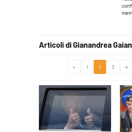
conf
memb
Articoli di Gianandrea Gaian
«
1
2
3
4