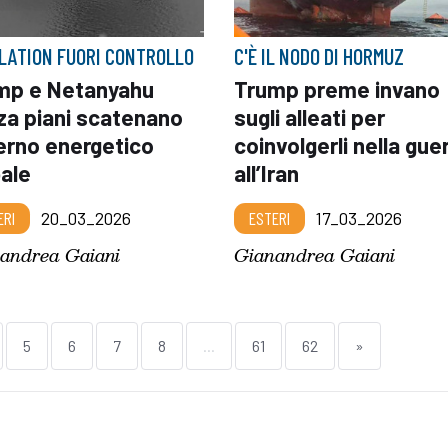
LATION FUORI CONTROLLO
C'È IL NODO DI HORMUZ
mp e Netanyahu
Trump preme invano
za piani scatenano
sugli alleati per
ferno energetico
coinvolgerli nella gue
bale
all’Iran
ERI
20_03_2026
ESTERI
17_03_2026
andrea Gaiani
Gianandrea Gaiani
5
6
7
8
...
61
62
»