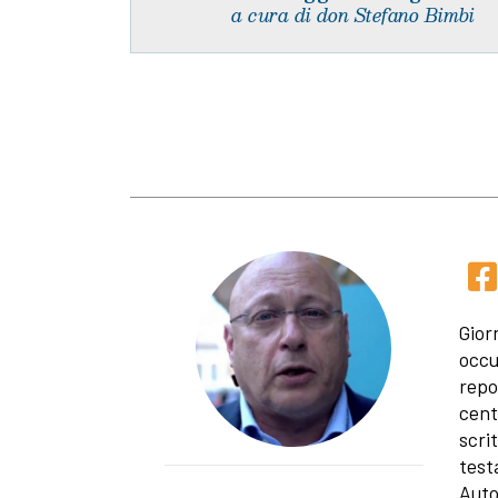
a cura di don Stefano Bimbi
Gior
occu
repo
cent
scri
test
Auto