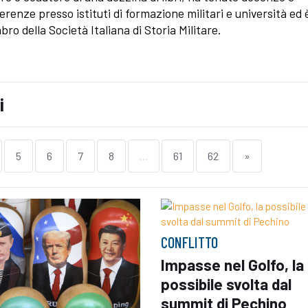
erenze presso istituti di formazione militari e università ed 
ro della Società Italiana di Storia Militare.
i
5
6
7
8
...
61
62
»
CONFLITTO
Impasse nel Golfo, la
possibile svolta dal
summit di Pechino