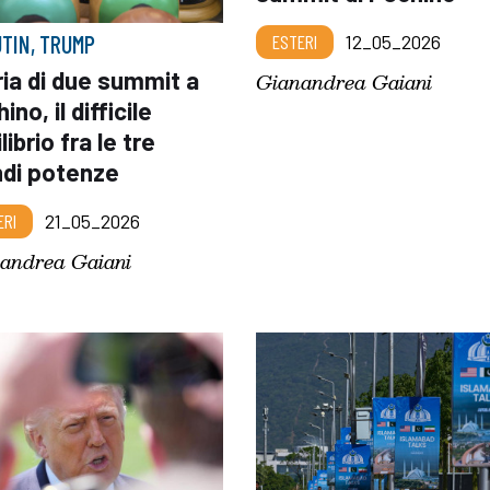
UTIN, TRUMP
ESTERI
12_05_2026
ia di due summit a
Gianandrea Gaiani
ino, il difficile
librio fra le tre
ndi potenze
ERI
21_05_2026
andrea Gaiani