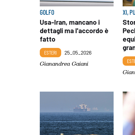
GOLFO
XI, P
Usa-Iran, mancano i
Stor
dettagli ma l'accordo è
Pech
fatto
equi
gra
ESTERI
25_05_2026
EST
Gianandrea Gaiani
Gian