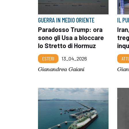
GUERRA IN MEDIO ORIENTE
IL P
Paradosso Trump: ora
Iran
sono gli Usa a bloccare
tre
lo Stretto di Hormuz
inq
ESTERI
13_04_2026
ATT
Gianandrea Gaiani
Gian