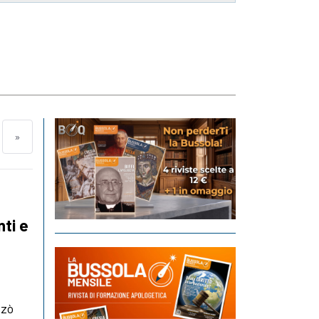
»
nti e
zzò