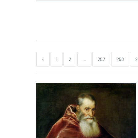
«
1
2
...
257
258
2