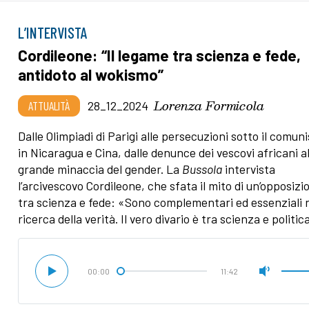
L’INTERVISTA
Cordileone: “Il legame tra scienza e fede,
antidoto al wokismo”
Lorenza Formicola
ATTUALITÀ
28_12_2024
Dalle Olimpiadi di Parigi alle persecuzioni sotto il comu
in Nicaragua e Cina, dalle denunce dei vescovi africani al
grande minaccia del gender. La
Bussola
intervista
l’arcivescovo Cordileone, che sfata il mito di un’opposizi
tra scienza e fede: «Sono complementari ed essenziali n
ricerca della verità. Il vero divario è tra scienza e politic
00:00
11:42