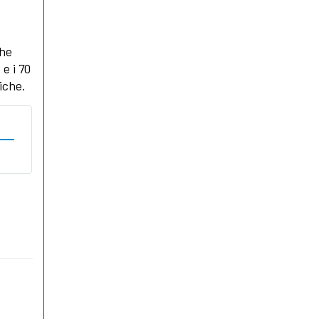
che
e i 70
iche.