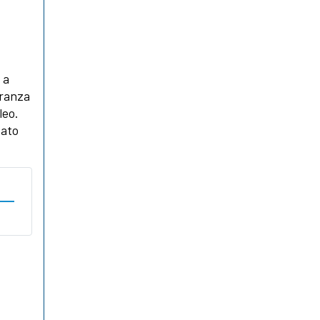
 a
eranza
leo.
cato