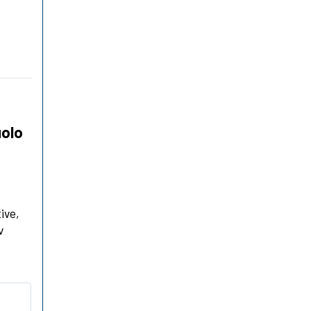
uolo
ive,
v