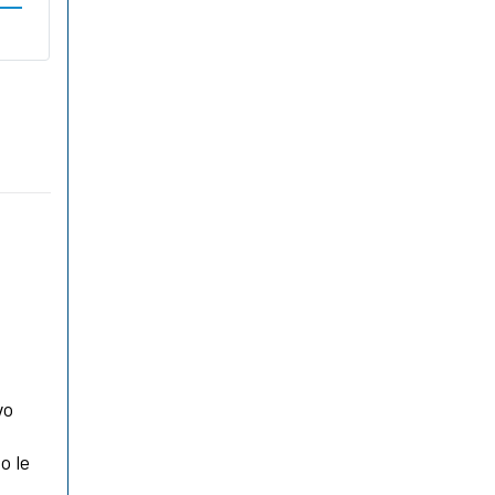
vo
o le