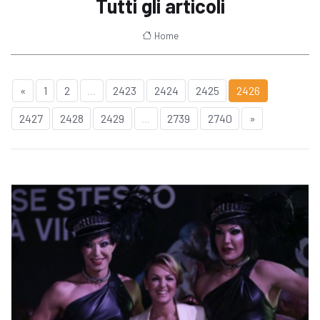
Tutti gli articoli
Home
«
1
2
...
2423
2424
2425
2426
2427
2428
2429
...
2739
2740
»