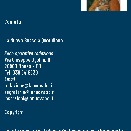
Contatti
La Nuova Bussola Quotidiana
Sede operativa redazione:
Via Giuseppe Ugolini, 11
20900 Monza - MB
Tel. 039 9418930
Email
redazione@lanuovabq.it
segreteria@lanuovabq.it
inserzioni@lanuovabq.it
Copyright
Le foto presenti su LaNuovaBq.it sono prese in larga parte