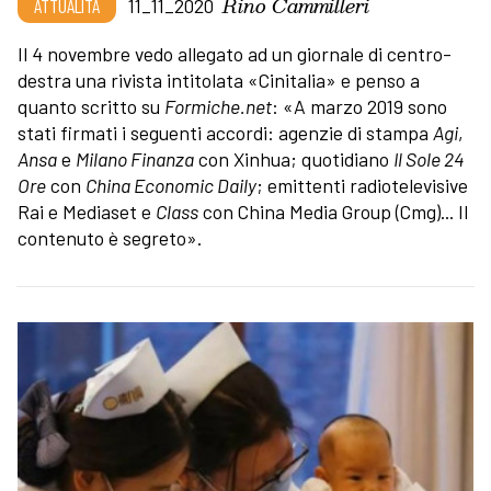
Rino Cammilleri
ATTUALITÀ
11_11_2020
Il 4 novembre vedo allegato ad un giornale di centro-
destra una rivista intitolata «Cinitalia» e penso a
quanto scritto su
Formiche.net
: «A marzo 2019 sono
stati firmati i seguenti accordi: agenzie di stampa
Agi
,
Ansa
e
Milano Finanza
con Xinhua; quotidiano
Il Sole 24
Ore
con
China Economic Daily
; emittenti radiotelevisive
Rai e Mediaset e
Class
con China Media Group (Cmg)... Il
contenuto è segreto».