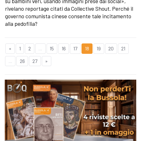
su bambini veri, usando immagini prese dai social»,
rivelano reportage citati da Collective Shout. Perché il
governo comunista cinese consente tale incitamento
alla pedofilia?
«
1
2
...
15
16
17
18
19
20
21
...
26
27
»